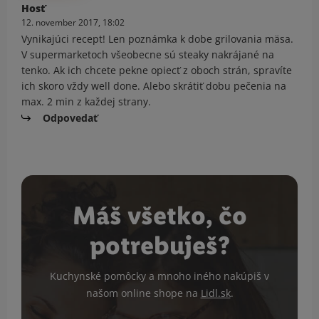
Hosť
12. november 2017, 18:02
Vynikajúci recept! Len poznámka k dobe grilovania mäsa.
V supermarketoch všeobecne sú steaky nakrájané na
tenko. Ak ich chcete pekne opiecť z oboch strán, spravíte
ich skoro vždy well done. Alebo skrátiť dobu pečenia na
max. 2 min z každej strany.
Odpovedať
Máš všetko, čo
potrebuješ?
Kuchynské pomôcky a mnoho iného nakúpiš v
našom online shope na
Lidl.sk
.