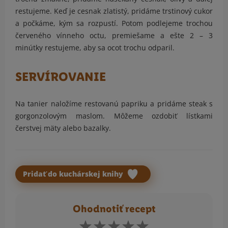
restujeme. Keď je cesnak zlatistý, pridáme trstinový cukor
a počkáme, kým sa rozpustí. Potom podlejeme trochou
červeného vínneho octu, premiešame a ešte 2 – 3
minútky restujeme, aby sa ocot trochu odparil.
SERVÍROVANIE
Na tanier naložíme restovanú papriku a pridáme steak s
gorgonzolovým maslom. Môžeme ozdobiť lístkami
čerstvej mäty alebo bazalky.
Pridať do kuchárskej knihy
Ohodnotiť recept