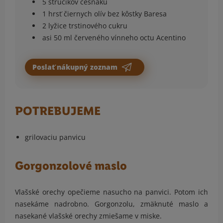
5 strúčikov cesnaku
1 hrsť čiernych olív bez kôstky Baresa
2 lyžice trstinového cukru
asi 50 ml červeného vínneho octu Acentino
Poslať nákupný zoznam
POTREBUJEME
grilovaciu panvicu
Gorgonzolové maslo
Vlašské orechy opečieme nasucho na panvici. Potom ich
nasekáme nadrobno. Gorgonzolu, zmäknuté maslo a
nasekané vlašské orechy zmiešame v miske.