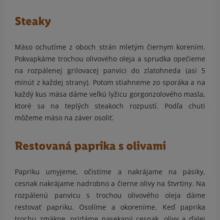
Steaky
Mäso ochutíme z oboch strán mletým čiernym korením.
Pokvapkáme trochou olivového oleja a sprudka opečieme
na rozpálenej grilovacej panvici do zlatohneda (asi 5
minút z každej strany). Potom stiahneme zo sporáka a na
každý kus mäsa dáme veľkú lyžicu gorgonzolového masla,
ktoré sa na teplých steakoch rozpustí. Podľa chuti
môžeme mäso na záver osoliť.
Restovaná paprika s olivami
Papriku umyjeme, očistíme a nakrájame na pásiky,
cesnak nakrájame nadrobno a čierne olivy na štvrtiny. Na
rozpálenú panvicu s trochou olivového oleja dáme
restovať papriku. Osolíme a okoreníme. Keď paprika
trochu zmäkne, pridáme nasekaný cesnak, olivy a ďalej