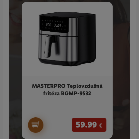
MASTERPRO Teplovzdušná
SILV
fritéza BGMP-9532
59.99
€