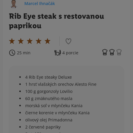
Marcel Ihnačák
Rib Eye steak s restovanou
paprikou
25 min
4 porcie
4 Rib Eye steaky Deluxe
1 hrsť vlašských orechov Alesto Fine
100 g gorgonzoly Lovilio
60 g zmäknutého masla
morská soľ v mlynčeku Kania
čierne korenie v mlynčeku Kania
olivový olej Primadonna
2 červené papriky