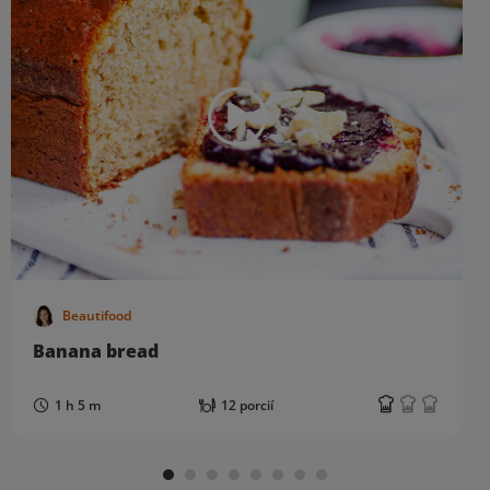
Beautifood
Banana bread
1 h 5 m
12 porcií