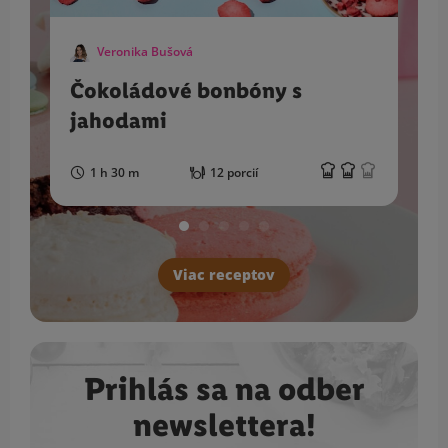
Veronika Bušová
Čokoládové bonbóny s
jahodami
1 h 30 m
12 porcií
Viac receptov
Prihlás sa na odber
newslettera!