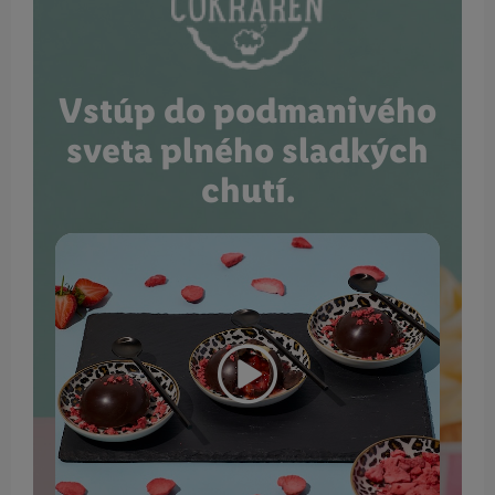
Vstúp do podmanivého
sveta plného sladkých
chutí.