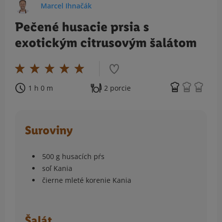
Marcel Ihnačák
Pečené husacie prsia s
exotickým citrusovým šalátom
1 h 0 m
2 porcie
Suroviny
500 g husacích pŕs
soľ Kania
čierne mleté korenie Kania
Šalát