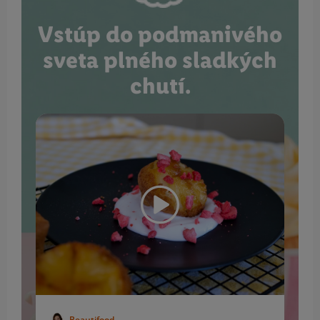
Vstúp do podmanivého
sveta plného sladkých
chutí.
Beautifood