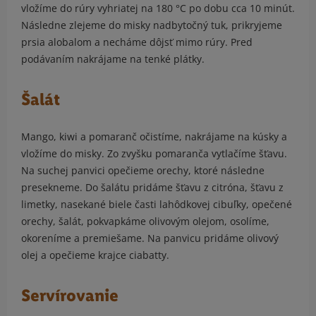
vložíme do rúry vyhriatej na 180 °C po dobu cca 10 minút.
Následne zlejeme do misky nadbytočný tuk, prikryjeme
prsia alobalom a necháme dôjsť mimo rúry. Pred
podávaním nakrájame na tenké plátky.
Šalát
Mango, kiwi a pomaranč očistíme, nakrájame na kúsky a
vložíme do misky. Zo zvyšku pomaranča vytlačíme šťavu.
Na suchej panvici opečieme orechy, ktoré následne
presekneme. Do šalátu pridáme šťavu z citróna, šťavu z
limetky, nasekané biele časti lahôdkovej cibuľky, opečené
orechy, šalát, pokvapkáme olivovým olejom, osolíme,
okoreníme a premiešame. Na panvicu pridáme olivový
olej a opečieme krajce ciabatty.
Servírovanie