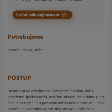
Poslať nákupný zoznam
Potrebujeme
panvice, miska, alobal
POSTUP
Husacie prsia očistíme od prebytočného tuku, kožu
narežeme špičkou noža, osolíme, okoreníme a dáme piecť
na suchú rozpálenú panvicou kožou dole dozlatista. Prsia
osolíme a okoreníme aj z druhej strany. Obrátime a