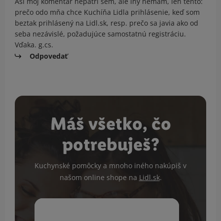
Asi môj komentár nepatrí sem, ale iný nemám, len tento:
prečo odo mňa chce Kuchíňa Lidla prihlásenie, keď som
beztak prihlásený na Lidl.sk, resp. prečo sa javia ako od
seba nezávislé, požadujúce samostatnú registráciu.
Vďaka. g.cs.
Odpovedať
Máš všetko, čo
potrebuješ?
Kuchynské pomôcky a mnoho iného nakúpiš v
našom online shope na
Lidl.sk
.