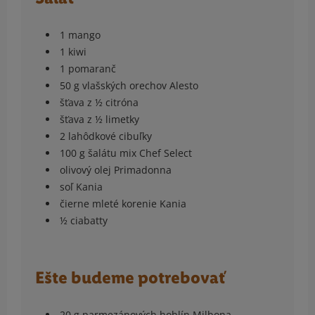
1 mango
1 kiwi
1 pomaranč
50 g vlašských orechov Alesto
šťava z ½ citróna
šťava z ½ limetky
2 lahôdkové cibuľky
100 g šalátu mix Chef Select
olivový olej Primadonna
soľ Kania
čierne mleté korenie Kania
½ ciabatty
Ešte budeme potrebovať
20 g parmezánových hoblín Milbona