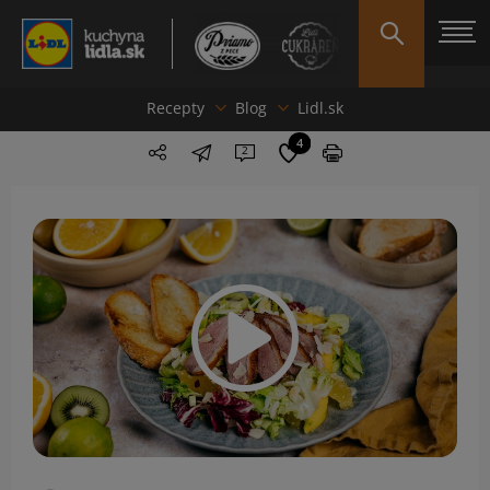
Recepty
Blog
Lidl.sk
4
2