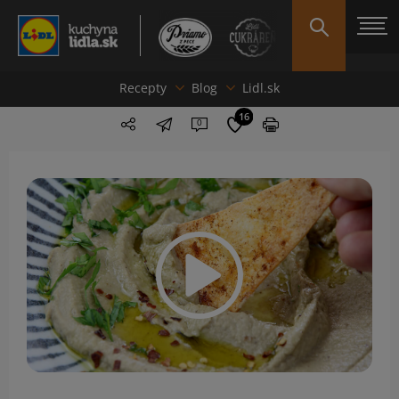
Recepty
Blog
Lidl.sk
16
0