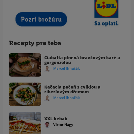
Recepty pre teba
Ciabatta plnená bravčovým karé a
gorgonzolou
Marcel Ihnačák
Kačacia pečeň s cviklou a
ríbezľovým džemom
Marcel Ihnačák
XXL kebab
Viktor Nagy