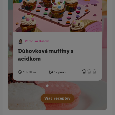
Veronika Bušová
Dúhovkové muffiny s
acidkom
1 h 30 m
12 porcií
Viac receptov