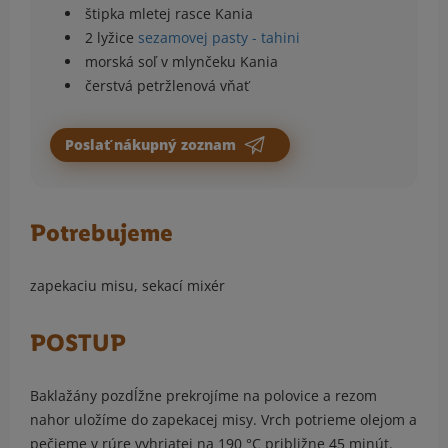
štipka mletej rasce Kania
2 lyžice
sezamovej pasty - tahini
morská soľ v mlynčeku Kania
čerstvá petržlenová vňať
Poslať nákupný zoznam
Potrebujeme
zapekaciu misu, sekací mixér
POSTUP
Baklažány pozdĺžne prekrojíme na polovice a rezom
nahor uložíme do zapekacej misy. Vrch potrieme olejom a
pečieme v rúre vyhriatej na 190 °C približne 45 minút.