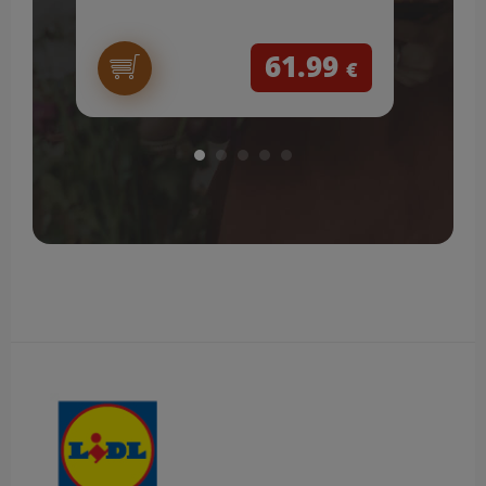
61.99
€
Obsah bočného panela