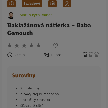
Bezlepkové
Martin Pyco Rausch
Baklažánová nátierka – Baba
Ganoush
50 min
1 porcia
Suroviny
2 baklažány
olivový olej Primadonna
2 strúčiky cesnaku
šťava z ½ citróna