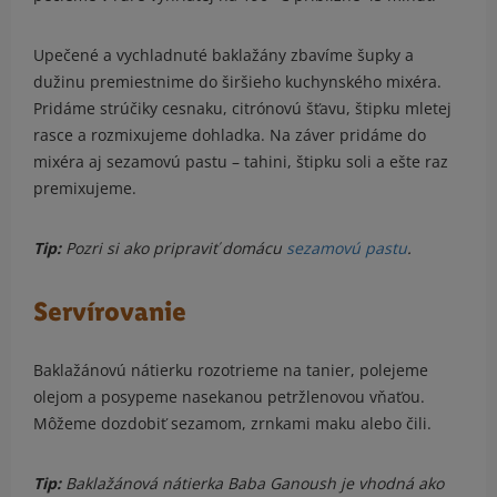
Upečené a vychladnuté baklažány zbavíme šupky a
dužinu premiestnime do širšieho kuchynského mixéra.
Pridáme strúčiky cesnaku, citrónovú šťavu, štipku mletej
rasce a rozmixujeme dohladka. Na záver pridáme do
mixéra aj sezamovú pastu – tahini, štipku soli a ešte raz
premixujeme.
Tip:
Pozri si ako pripraviť domácu
sezamovú pastu
.
Servírovanie
Baklažánovú nátierku rozotrieme na tanier, polejeme
olejom a posypeme nasekanou petržlenovou vňaťou.
Môžeme dozdobiť sezamom, zrnkami maku alebo čili.
Tip:
Baklažánová nátierka Baba Ganoush je vhodná ako