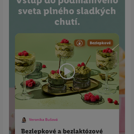
Vstúp do podmanivého
sveta plného sladkých
chutí.
Bezlepkové
Veronika Bušová
Bezlepkové a bezlaktózové