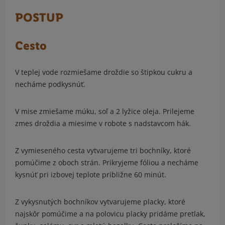
POSTUP
Cesto
V teplej vode rozmiešame droždie so štipkou cukru a
necháme podkysnúť.
V mise zmiešame múku, soľ a 2 lyžice oleja. Prilejeme
zmes droždia a miesime v robote s nadstavcom hák.
Z vymieseného cesta vytvarujeme tri bochníky, ktoré
pomúčime z oboch strán. Prikryjeme fóliou a necháme
kysnúť pri izbovej teplote približne 60 minút.
Z vykysnutých bochníkov vytvarujeme placky, ktoré
najskôr pomúčime a na polovicu placky pridáme pretlak,