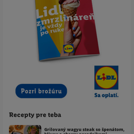
Recepty pre teba
Grilovaný wagyu steak so špenátom,