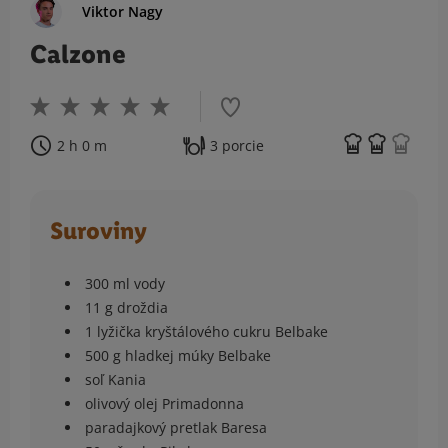
Viktor Nagy
Calzone
2 h 0 m
3 porcie
Suroviny
300 ml vody
11 g droždia
1 lyžička kryštálového cukru Belbake
500 g hladkej múky Belbake
soľ Kania
olivový olej Primadonna
paradajkový pretlak Baresa