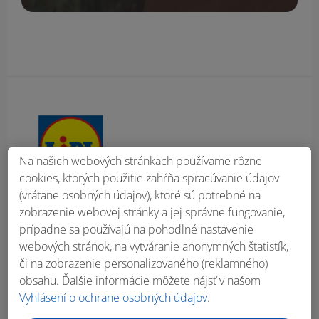
Obsah bočného panela
Na našich webových stránkach používame rôzne
cookies, ktorých použitie zahŕňa spracúvanie údajov
(vrátane osobných údajov), ktoré sú potrebné na
zobrazenie webovej stránky a jej správne fungovanie,
prípadne sa používajú na pohodlné nastavenie
webových stránok, na vytváranie anonymných štatistík,
či na zobrazenie personalizovaného (reklamného)
obsahu. Ďalšie informácie môžete nájsť v našom
Vyhlásení o ochrane osobných údajov
.