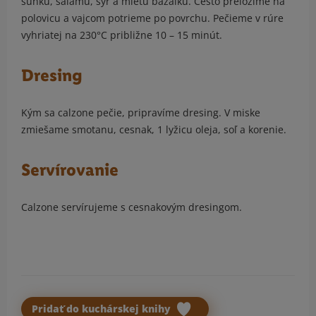
šunku, salámu, syr a mletú bazalku. Cesto preložíme na
polovicu a vajcom potrieme po povrchu. Pečieme v rúre
vyhriatej na 230°C približne 10 – 15 minút.
Dresing
Kým sa calzone pečie, pripravíme dresing. V miske
zmiešame smotanu, cesnak, 1 lyžicu oleja, soľ a korenie.
Servírovanie
Calzone servírujeme s cesnakovým dresingom.
Pridať do kuchárskej knihy