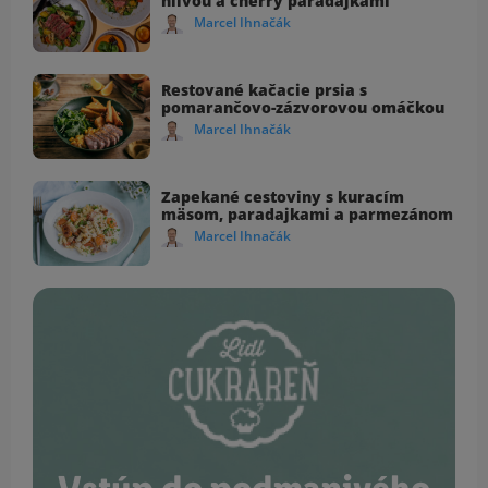
hlivou a cherry paradajkami
Marcel Ihnačák
Restované kačacie prsia s
pomarančovo-zázvorovou omáčkou
Marcel Ihnačák
Zapekané cestoviny s kuracím
mäsom, paradajkami a parmezánom
Marcel Ihnačák