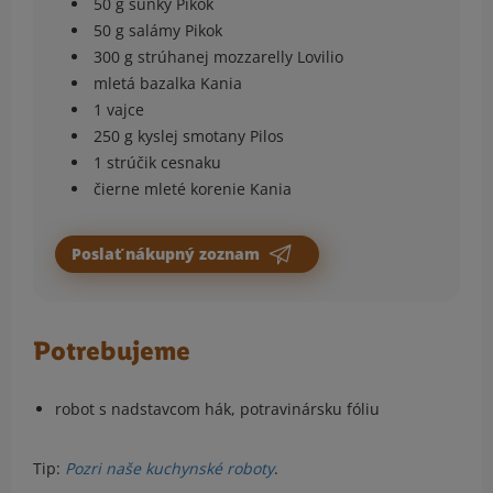
50 g šunky Pikok
50 g salámy Pikok
300 g strúhanej mozzarelly Lovilio
mletá bazalka Kania
1 vajce
250 g kyslej smotany Pilos
1 strúčik cesnaku
čierne mleté korenie Kania
Poslať nákupný zoznam
Potrebujeme
robot s nadstavcom hák, potravinársku fóliu
Tip:
Pozri naše kuchynské roboty
.