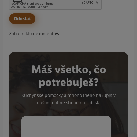
Zatiaľ nikto nekomentoval
Máš všetko, čo
potrebuješ?
Kuchynské pomôcky a mnoho iného nakúpiš v
našom online shope na
Lidl.sk
.