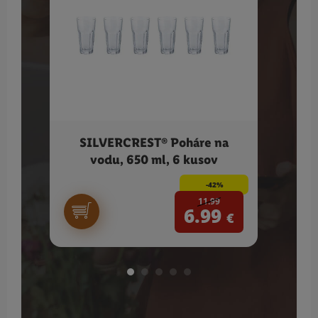
SILVERCREST® Poháre na
LI
vodu, 650 ml, 6 kusov
-42%
11.99
6.99
€