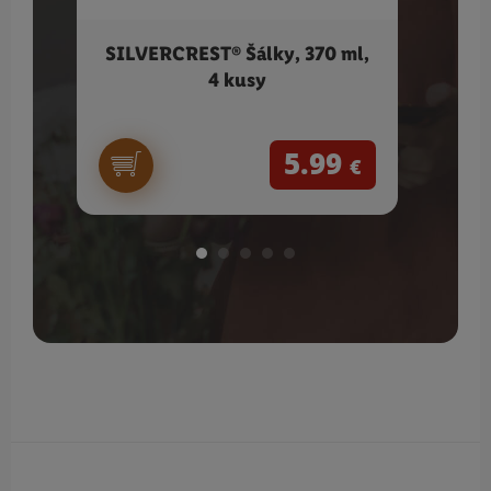
SILVERCREST® Šálky, 370 ml,
SIL
4 kusy
5.99
€