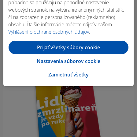
prípadne sa používajú na pohodlné nastavenie
webových stránok, na vytváranie anonymných štatistík,
či na zobrazenie personalizovaného (reklamného)
obsahu. Ďalšie informácie môžete nájsť v našom
Vyhlásení o ochrane osobných údajov
.
Prijať všetky súbory cookie
Nastavenia súborov cookie
Zamietnuť všetky