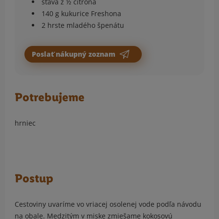
šťava z ½ citróna
140 g kukurice Freshona
2 hrste mladého špenátu
Poslať nákupný zoznam
Potrebujeme
hrniec
Postup
Cestoviny uvaríme vo vriacej osolenej vode podľa návodu
na obale. Medzitým v miske zmiešame kokosovú