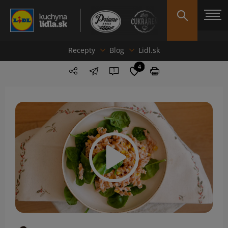
Recepty
Blog
Lidl.sk
4
1