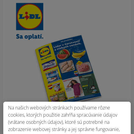
Obsah bočného panela
Na našich webových stránkach používame rôzne
cookies, ktorých použitie zahŕňa spracúvanie údajov
(vrátane osobných údajov), ktoré sú potrebné na
zobrazenie webovej stránky a jej správne fungovanie,