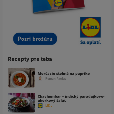
Recepty pre teba
Morčacie stehná na paprike
Roman Paulus
Chachumbar – indický paradajkovo-
uhorkový šalát
LIDL