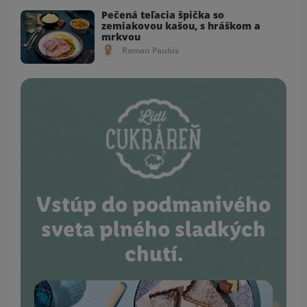
Pečená teľacia špička so
zemiakovou kašou, s hráškom a
mrkvou
Roman Paulus
Vstúp do podmanivého
sveta plného sladkých
chutí.