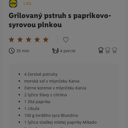
LIDL
Grilovaný pstruh s paprikovo-
syrovou plnkou
35 min
4 porcie
4 čerstvé pstruhy
morská soľ v mlynčeku Kania
čierne korenie v mlynčeku Kania
2 lyžice šťavy z citróna
1 žltá paprika
1 cibuľa
100 g tvrdého syra Bluedino
1 lyžica sladkej mletej papriky Mikado