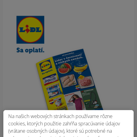
Obsah bočného panela
Na našich webových stránkach používame rôzne
cookies, ktorých použitie zahŕňa spracúvanie údajov
(vrátane osobných údajov), ktoré sú potrebné na