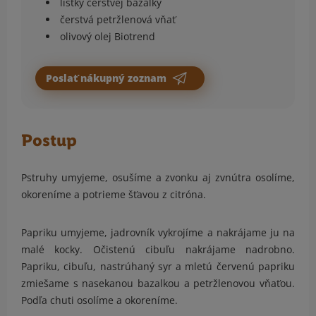
lístky čerstvej bazalky
čerstvá petržlenová vňať
olivový olej Biotrend
Poslať nákupný zoznam
Postup
Pstruhy umyjeme, osušíme a zvonku aj zvnútra osolíme,
okoreníme a potrieme šťavou z citróna.
Papriku umyjeme, jadrovník vykrojíme a nakrájame ju na
malé kocky. Očistenú cibuľu nakrájame nadrobno.
Papriku, cibuľu, nastrúhaný syr a mletú červenú papriku
zmiešame s nasekanou bazalkou a petržlenovou vňaťou.
Podľa chuti osolíme a okoreníme.