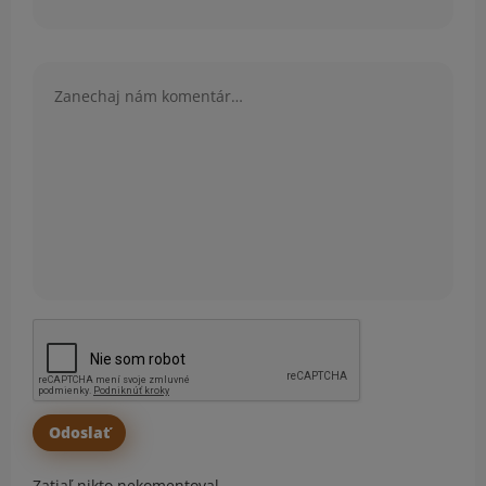
Komentár
Zatiaľ nikto nekomentoval