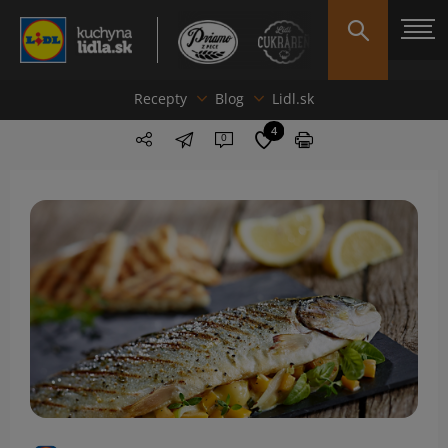
Recepty
Blog
Lidl.sk
4
0