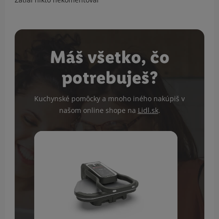
Máš všetko, čo
potrebuješ?
Kuchynské pomôcky a mnoho iného nakúpiš v
našom online shope na
Lidl.sk
.