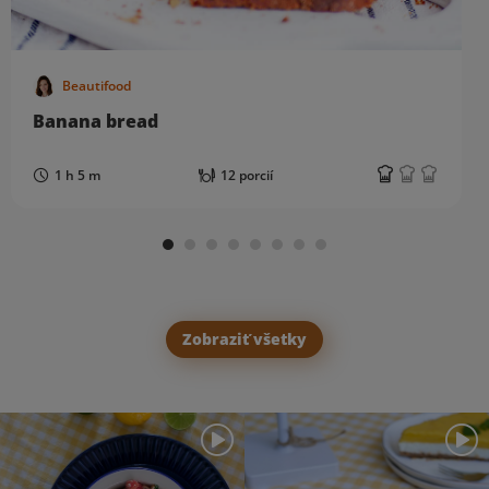
Beautifood
Banana bread
1 h 5 m
12 porcií
Zobraziť všetky