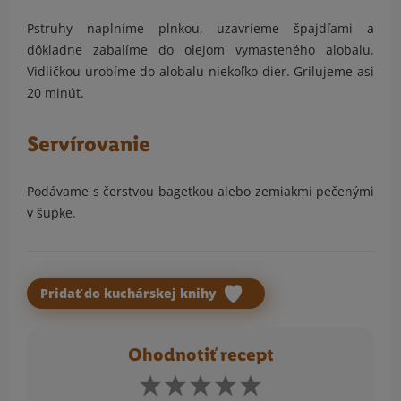
Pstruhy naplníme plnkou, uzavrieme špajdľami a
dôkladne zabalíme do olejom vymasteného alobalu.
Vidličkou urobíme do alobalu niekoľko dier. Grilujeme asi
20 minút.
Servírovanie
Podávame s čerstvou bagetkou alebo zemiakmi pečenými
v šupke.
Pridať do kuchárskej knihy
Ohodnotiť recept