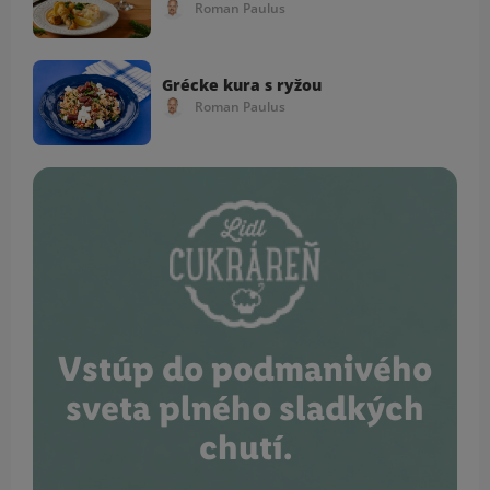
Roman Paulus
Grécke kura s ryžou
Roman Paulus
Vstúp do podmanivého
sveta plného sladkých
chutí.