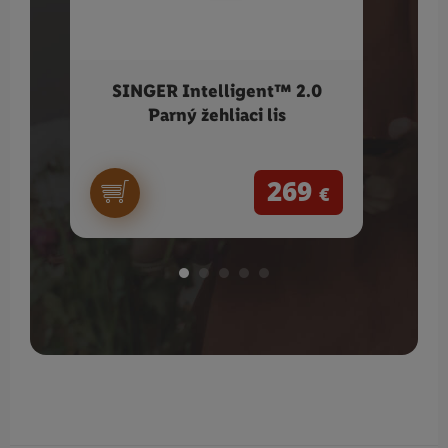
SINGER Intelligent™ 2.0
GR
Parný žehliaci lis
269
€