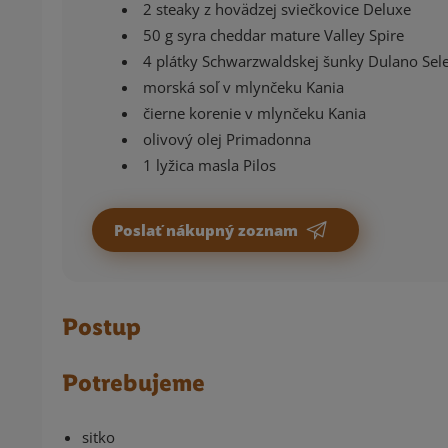
2 steaky z hovädzej sviečkovice Deluxe
50 g syra cheddar mature Valley Spire
4 plátky Schwarzwaldskej šunky Dulano Sele
morská soľ v mlynčeku Kania
čierne korenie v mlynčeku Kania
olivový olej Primadonna
1 lyžica masla Pilos
Poslať nákupný zoznam
Postup
Potrebujeme
sitko