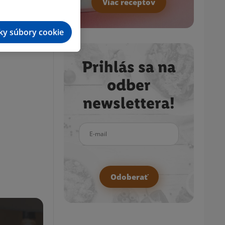
Viac receptov
tky súbory cookie
Prihlás sa na
odber
newslettera!
E-mail
Odoberať