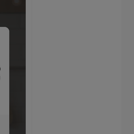
SILVERCREST® Vákuovačka SV 130 A1,
čierna + Fólie na vákuovanie, 28 cm, 6 kusov