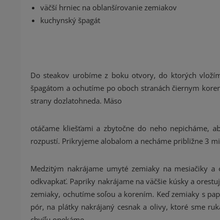
väčší hrniec na oblanšírovanie zemiakov
kuchynský špagát
Do steakov urobíme z boku otvory, do ktorých vložím
špagátom a ochutíme po oboch stranách čiernym korení
strany dozlatohneda. Mäso
otáčame kliešťami a zbytočne do neho nepicháme, ab
rozpustí. Prikryjeme alobalom a necháme približne 3 mi
Medzitým nakrájame umyté zemiaky na mesiačiky a o
odkvapkať. Papriky nakrájame na väčšie kúsky a orestu
zemiaky, ochutíme soľou a korením. Keď zemiaky s papr
pór, na plátky nakrájaný cesnak a olivy, ktoré sme ru
chvíľu opekáme.