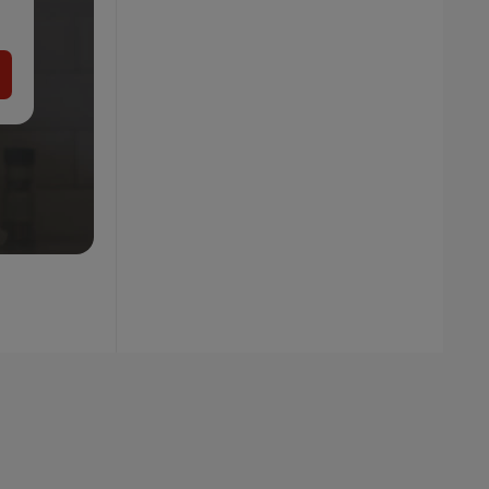
-11%
55.96
49.99
€