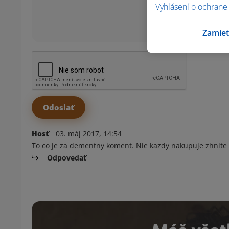
Vyhlásení o ochrane
Zamiet
Hosť
03. máj 2017, 14:54
To co je za dementny koment. Nie kazdy nakupuje zhnite 
Odpovedať