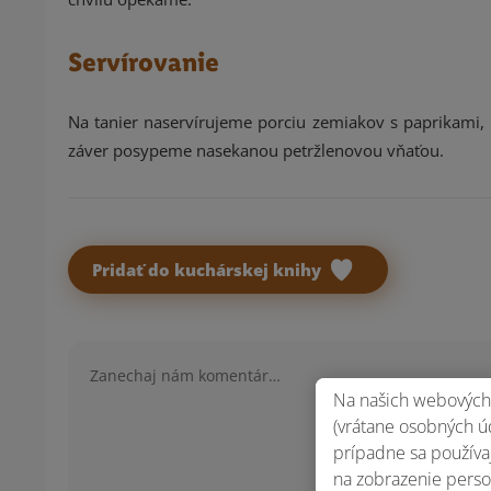
Servírovanie
Na tanier naservírujeme porciu zemiakov s paprikami, 
záver posypeme nasekanou petržlenovou vňaťou.
Pridať do kuchárskej knihy
Komentár
Na našich webových 
(vrátane osobných úd
prípadne sa používaj
na zobrazenie perso