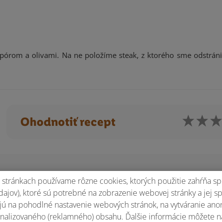
pórom a olivami. Na ne položíme steak, z ktorého sme odstránil
Ohodnotiť recept
stránkach používame rôzne cookies, ktorých použitie zahŕňa sp
ajov), ktoré sú potrebné na zobrazenie webovej stránky a jej s
ú na pohodlné nastavenie webových stránok, na vytváranie anony
nalizovaného (reklamného) obsahu. Ďalšie informácie môžete n