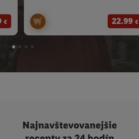
9
22.99
€
€
Najnavštevovanejšie
recepty za 24 hodín