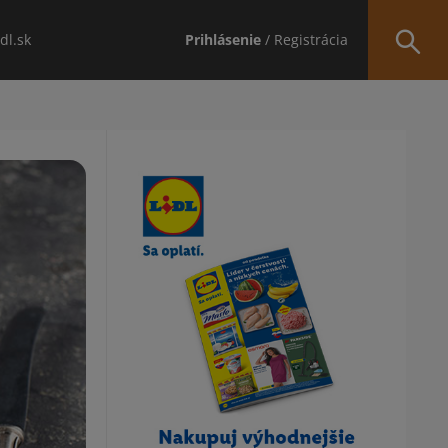
idl.sk
Prihlásenie
/ Registrácia
Obsah bočného panela