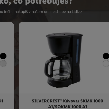
ko, čo potrebuješ?
 iného nakúpiš v našom online shope na
Lidl.sk
.
D1
SILVERCREST® Kávovar SKMK 1000
A1/SOKMK 1000 A1