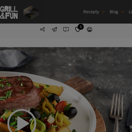
Recepty
Blog
L
5
1