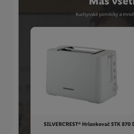
Máš všet
Kuchynské pomôcky a mnoho
SILVERCREST® Hriankovač STK 870 