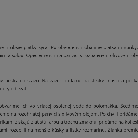
e hrubšie plátky syra. Po obvode ich obalíme plátkami šunky
m a soľou. Opečieme ich na panvici s rozpáleným olivovým ole
y nestratilo šťavu. Na záver pridáme na steaky maslo a poč
núty odležať.
bvaríme ich vo vriacej osolenej vode do polomäkka. Scedím
jeme na rozohriatej panvici s olivovým olejom. Po chvíli pridám
ikami získajú zlatistú farbu a trochu zmäknú, pridáme na kolies
kami rozdelili na menšie kúsky a lístky rozmarínu. Zľahka premi