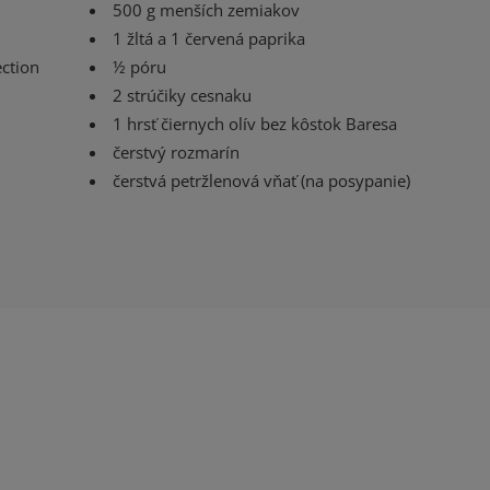
500 g menších zemiakov
1 žltá a 1 červená paprika
ction
½ póru
2 strúčiky cesnaku
1 hrsť čiernych olív bez kôstok Baresa
čerstvý rozmarín
čerstvá petržlenová vňať (na posypanie)