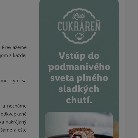
. Previažeme
Vstúp do
jom z každej
podmanivého
sveta plného
káme, kým sa
sladkých
chutí.
e a necháme
e odkvapkané
ka nakrájaný
ešame a ešte