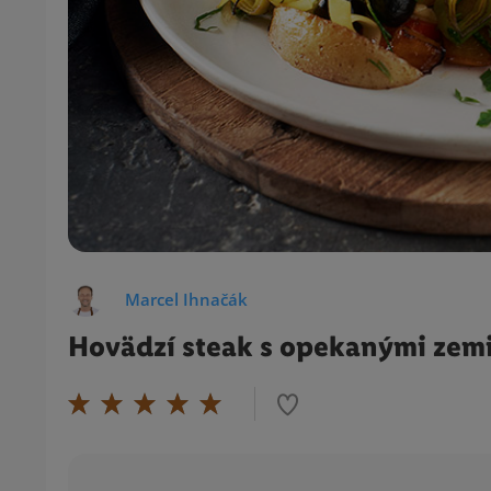
Marcel Ihnačák
Hovädzí steak s opekanými zem