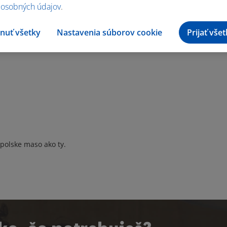
 osobných údajov
.
nuť všetky
Nastavenia súborov cookie
Prijať vše
polske maso ako ty.