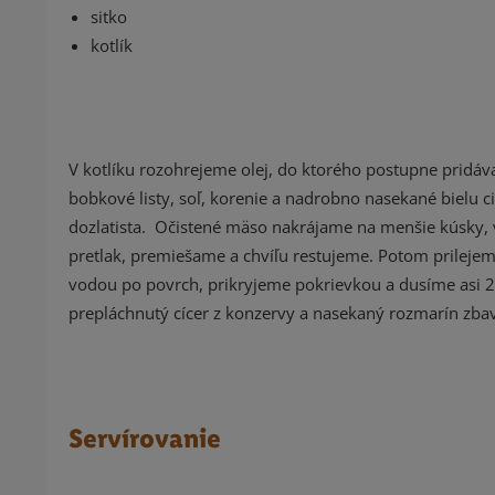
sitko
kotlík
V kotlíku rozohrejeme olej, do ktorého postupne pridáv
bobkové listy, soľ, korenie a nadrobno nasekané bielu 
dozlatista. Očistené mäso nakrájame na menšie kúsky, 
pretlak, premiešame a chvíľu restujeme. Potom prilejem
vodou po povrch, prikryjeme pokrievkou a dusíme asi
prepláchnutý cícer z konzervy a nasekaný rozmarín zba
Servírovanie