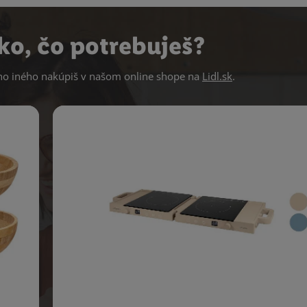
ko, čo potrebuješ?
 iného nakúpiš v našom online shope na
Lidl.sk
.