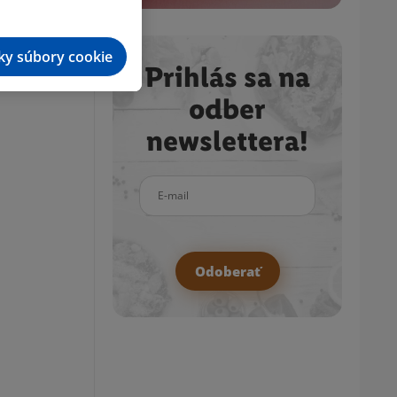
tky súbory cookie
Prihlás sa na
odber
newslettera!
E-mail
Odoberať