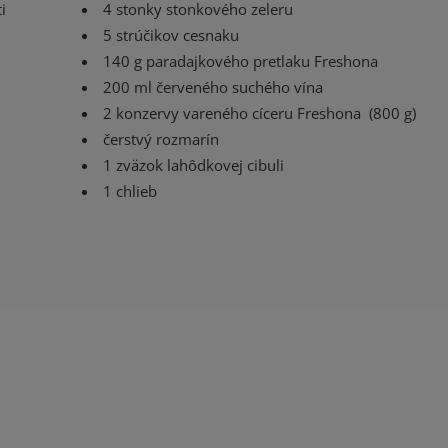
ti
4 stonky stonkového zeleru
5 strúčikov cesnaku
140 g paradajkového pretlaku Freshona
200 ml červeného suchého vína
2 konzervy vareného cíceru Freshona (800 g)
čerstvý rozmarín
1 zväzok lahôdkovej cibuli
1 chlieb