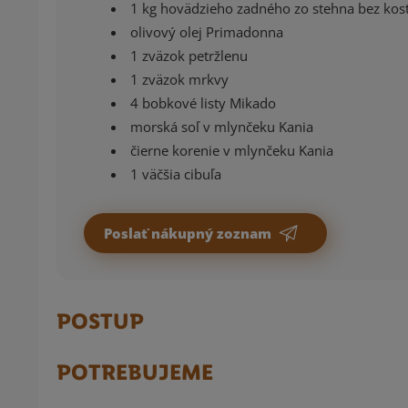
1 kg hovädzieho zadného zo stehna bez kos
olivový olej Primadonna
1 zväzok petržlenu
1 zväzok mrkvy
4 bobkové listy Mikado
morská soľ v mlynčeku Kania
čierne korenie v mlynčeku Kania
1 väčšia cibuľa
Poslať nákupný zoznam
POSTUP
POTREBUJEME