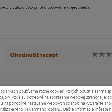
vou cibuľkou. Ako prílohu podávame krajec chleba.
Ohodnotiť recept
stránkach používame rôzne cookies, ktorých použitie zahŕňa sp
ajov), ktoré sú potrebné na zobrazenie webovej stránky a jej s
ú na pohodlné nastavenie webových stránok, na vytváranie anony
nalizovaného (reklamného) obsahu. Ďalšie informácie môžete n