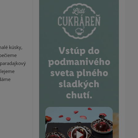
malé kúsky,
Vstúp do
opečieme
podmanivého
 paradajkový
sveta plného
alejeme
idáme
sladkých
chutí.