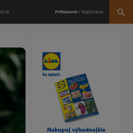
idl.sk
Prihlásenie
/ Registrácia
Obsah bočného panela