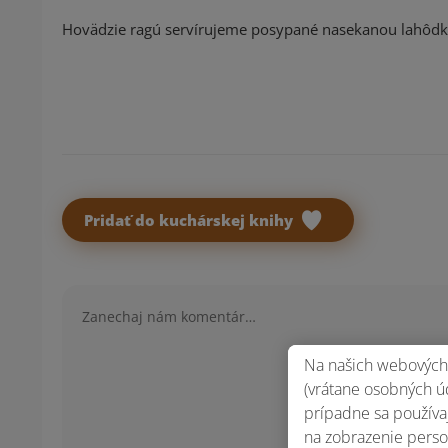
Hovädzie ragú servírujeme posypané nasekanou lahôdko
Pridať do kuchárskej knihy
Komentár
Na našich webových 
(vrátane osobných úd
prípadne sa používaj
na zobrazenie perso