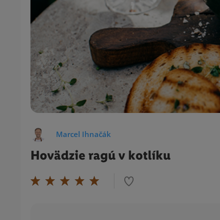
Marcel Ihnačák
Hovädzie ragú v kotlíku