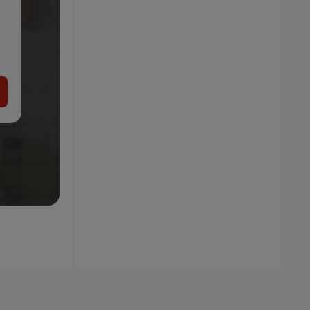
VILEDA Univerzálny sušiak na bielizeň
-8%
24.99
22.99
€