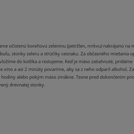
ame očistenú koreňovú zeleninu (petržlen, mrkvu) nakrájanú na 
cibuľu, stonky zeleru a strúčiky cesnaku. Za občasného miešania 
vložíme do kotlíka a restujeme. Keď je mäso zatiahnuté, pridáme
e víno a asi 2 minúty povaríme, aby sa z neho odparil alkohol. Z
 2 hodiny alebo pokým mäso zmäkne. Tesne pred dokončením pr
vený drevnatej stonky.