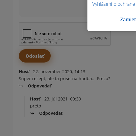
Vyhlásení o ochrane
Zamiet
Hosť
22. november 2020, 14:13
Super recept, ale ta priserna hudba... Preco?
Odpovedať
Hosť
23. júl 2021, 09:39
preto
Odpovedať