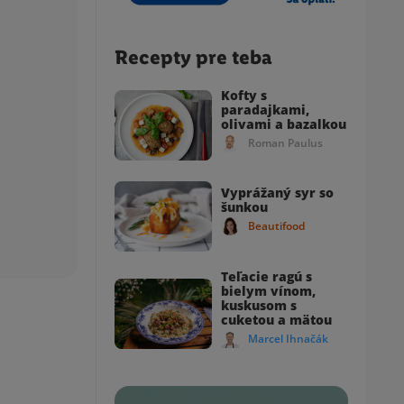
Recepty pre teba
Kofty s
paradajkami,
olivami a bazalkou
Roman Paulus
Vyprážaný syr so
šunkou
Beautifood
Teľacie ragú s
bielym vínom,
kuskusom s
cuketou a mätou
Marcel Ihnačák