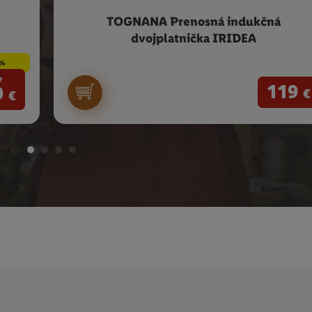
TOGNANA Prenosná indukčná
dvojplatnička IRIDEA
3%
9
119
9
€
€