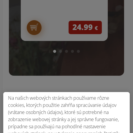
24.99
€
Na našich webových stránkach používame rôzne
cookies, ktorých použitie zahŕňa spracúvanie údajov
(vrátane osobných údajov), ktoré sú potrebné na
Obsah bočného panela
zobrazenie webovej stránky a jej správne fungovanie,
prípadne sa používajú na pohodlné nastavenie