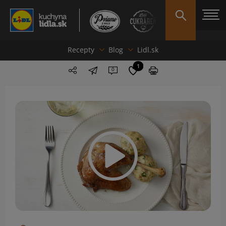
Recepty
Blog
Lidl.sk
1
0