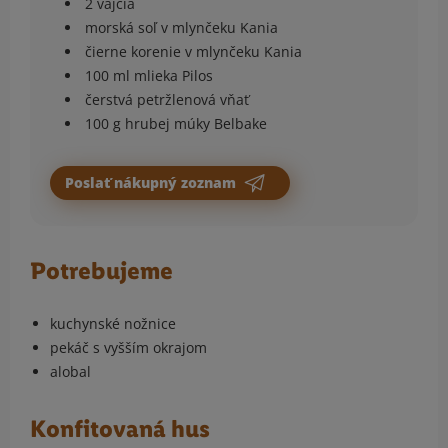
2 vajcia
morská soľ v mlynčeku Kania
čierne korenie v mlynčeku Kania
100 ml mlieka Pilos
čerstvá petržlenová vňať
100 g hrubej múky Belbake
Poslať nákupný zoznam
Potrebujeme
kuchynské nožnice
pekáč s vyšším okrajom
alobal
Konfitovaná hus