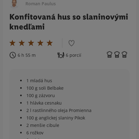
Roman Paulus
Konfitovaná hus so slaninovými
knedľami
6 h 55 m
6 porcií
1 mladá hus
100 g soli Belbake
100 g zázvoru
1 hlávka cesnaku
2 l rastlinného oleja Promienna
100 g anglickej slaniny Pikok
2 menšie cibule
6 rožkov