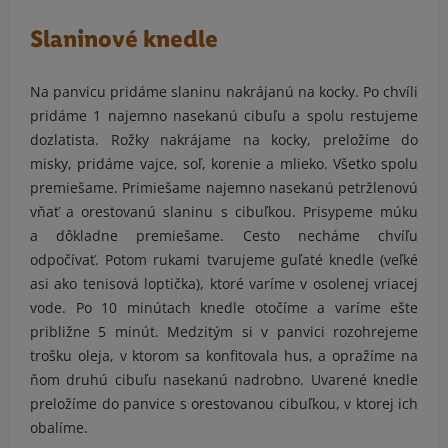
Slaninové knedle
Na panvicu pridáme slaninu nakrájanú na kocky. Po chvíli
pridáme 1 najemno nasekanú cibuľu a spolu restujeme
dozlatista. Rožky nakrájame na kocky, preložíme do
misky, pridáme vajce, soľ, korenie a mlieko. Všetko spolu
premiešame. Primiešame najemno nasekanú petržlenovú
vňať a orestovanú slaninu s cibuľkou. Prisypeme múku
a dôkladne premiešame. Cesto necháme chvíľu
odpočívať. Potom rukami tvarujeme guľaté knedle (veľké
asi ako tenisová loptička), ktoré varíme v osolenej vriacej
vode. Po 10 minútach knedle otočíme a varíme ešte
približne 5 minút. Medzitým si v panvici rozohrejeme
trošku oleja, v ktorom sa konfitovala hus, a opražíme na
ňom druhú cibuľu nasekanú nadrobno. Uvarené knedle
preložíme do panvice s orestovanou cibuľkou, v ktorej ich
obalíme.