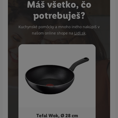
Máš všetko, čo
potrebuješ?
Kuchynské pomôcky a mnoho iného nakúpiš v
našom online shope na
Lidl.sk
.
Tefal Wok, Ø 28 cm
Súpra