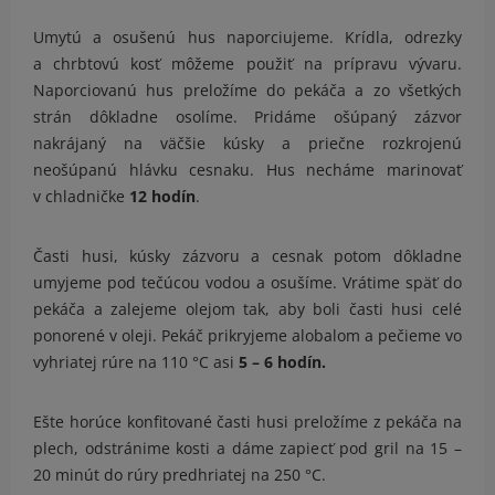
Umytú a osušenú hus naporciujeme. Krídla, odrezky
a chrbtovú kosť môžeme použiť na prípravu vývaru.
Naporciovanú hus preložíme do pekáča a zo všetkých
strán dôkladne osolíme. Pridáme ošúpaný zázvor
nakrájaný na väčšie kúsky a priečne rozkrojenú
neošúpanú hlávku cesnaku. Hus necháme marinovať
v chladničke
12 hodín
.
Časti husi, kúsky zázvoru a cesnak potom dôkladne
umyjeme pod tečúcou vodou a osušíme. Vrátime späť do
pekáča a zalejeme olejom tak, aby boli časti husi celé
ponorené v oleji. Pekáč prikryjeme alobalom a pečieme vo
vyhriatej rúre na 110 °C asi
5 – 6 hodín.
Ešte horúce konfitované časti husi preložíme z pekáča na
plech, odstránime kosti a dáme zapiecť pod gril na 15 –
20 minút do rúry predhriatej na 250 °C.