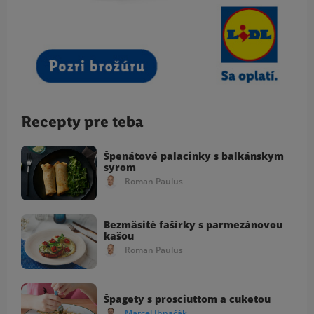
Recepty pre teba
Špenátové palacinky s balkánskym
syrom
Roman Paulus
Bezmäsité fašírky s parmezánovou
kašou
Roman Paulus
Špagety s prosciuttom a cuketou
Marcel Ihnačák