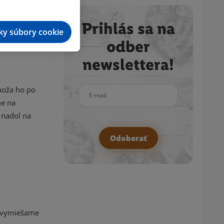
vený
Prihlás sa na
tky súbory cookie
odber
newslettera!
noža ho po
E-mail
me na
 nadol na
Odoberať
u vymiešame