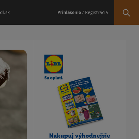
idl.sk
Prihlásenie
/ Registrácia
Obsah bočného panela