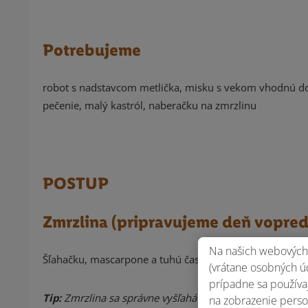
Potrebujeme
robot s nadstavcom metlička, misku s vekom vhodnú do mr
pečenie, malý kastról, naberačku na zmrzlinu
POSTUP
Zmrzlina (pripravujeme deň vopred
Na našich webových 
Šľahačku, mascarpone a tuhú časť kokosového mlieka s
(vrátane osobných úd
prípadne sa používaj
Tip:
Zmrzlina sa správne vyšľahá len vtedy, keď budú vš
na zobrazenie perso