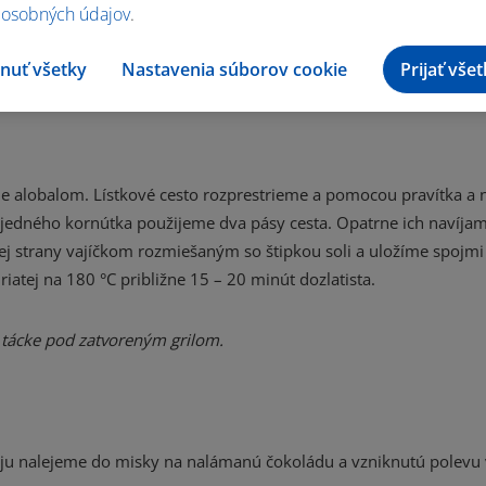
 osobných údajov
.
lieko, prisypeme strúhaný kokos a krátko premiešame. Pripra
nuť všetky
Nastavenia súborov cookie
Prijať vše
hodnej do mrazničky a necháme zamraziť.
me alobalom. Lístkové cesto rozprestrieme a pomocou pravítka a 
u jedného kornútka použijeme dva pásy cesta. Opatrne ich navíja
ej strany vajíčkom rozmiešaným so štipkou soli a uložíme spojmi
iatej na 180 °C približne 15 – 20 minút dozlatista.
j tácke pod zatvoreným grilom.
u, ju nalejeme do misky na nalámanú čokoládu a vzniknutú polev