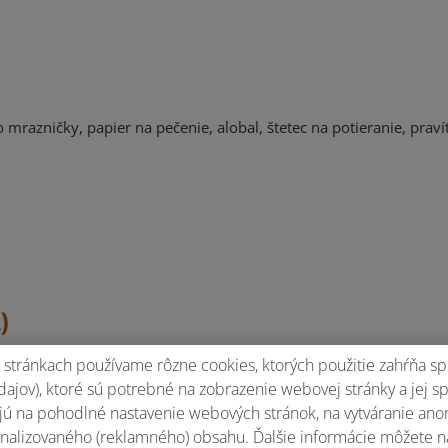
azničky, papier na pečenie, alobal, štetec na potieranie, praví
)
stránkach používame rôzne cookies, ktorých použitie zahŕňa sp
polu vyšľaháme v robote do tuha.
ajov), ktoré sú potrebné na zobrazenie webovej stránky a jej s
ú na pohodlné nastavenie webových stránok, na vytváranie anony
etky suroviny vychladené.
nalizovaného (reklamného) obsahu. Ďalšie informácie môžete n