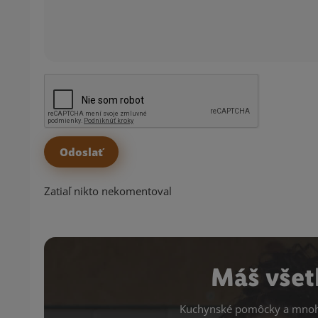
Zatiaľ nikto nekomentoval
Máš všet
Kuchynské pomôcky a mnoho