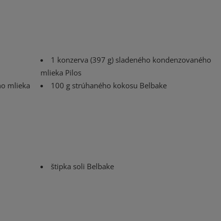
1 konzerva (397 g) sladeného kondenzovaného
mlieka Pilos
ho mlieka
100 g strúhaného kokosu Belbake
štipka soli Belbake