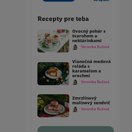
Recepty pre teba
Ovocný pohár s
tvarohom a
nektárinkami
Veronika Bušová
Vianočná medová
roláda s
karamelom a
orechmi
Veronika Bušová
Zmrzlinový
malinový sendvič
Veronika Bušová