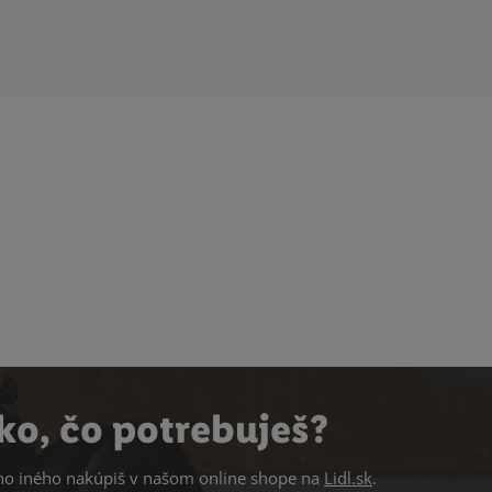
ko, čo potrebuješ?
 iného nakúpiš v našom online shope na
Lidl.sk
.