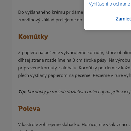
Vyhlásení o ochrane
Do vyšľahaného krému pridáme sladené kondenzované m
Zamiet
zmrzlinový základ prelejeme do uzatvárateľnej misky v
Kornútky
Z papiera na pečenie vytvarujeme kornúty, ktoré obalí
dlhšej strane rozdelíme na 3 cm široké pásy. Na výrob
pripravené kornúty z alobalu. Kornútky potrieme z každ
plech vystlaný papierom na pečenie. Pečieme v rúre vyhr
Tip:
Kornútky je možné dozlatista upiecť aj na grilovace
Poleva
V kastróle zohrejeme šľahačku. Horúcu, nie však vriac