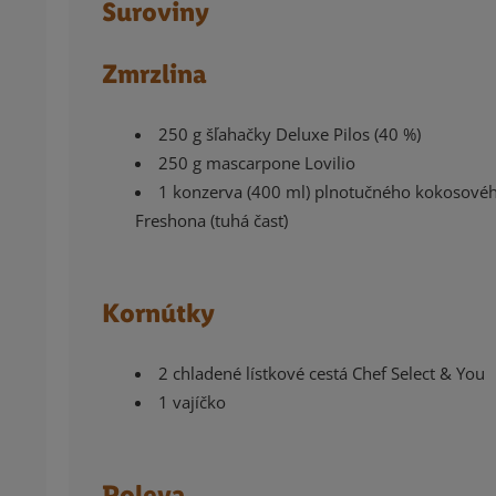
Suroviny
Zmrzlina
250 g šľahačky Deluxe Pilos (40 %)
250 g mascarpone Lovilio
1 konzerva (400 ml) plnotučného kokosové
Freshona (tuhá časť)
Kornútky
2 chladené lístkové cestá Chef Select & You
1 vajíčko
Poleva