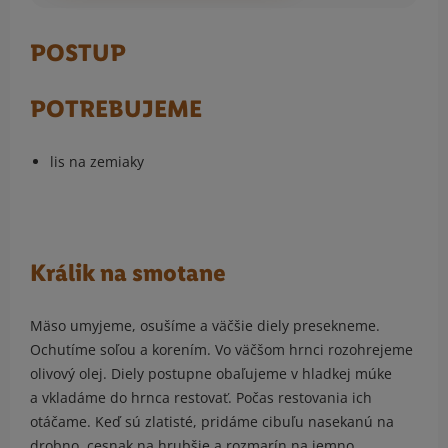
POSTUP
POTREBUJEME
lis na zemiaky
Králik na smotane
Mäso umyjeme, osušíme a väčšie diely presekneme.
Ochutíme soľou a korením. Vo väčšom hrnci rozohrejeme
olivový olej. Diely postupne obaľujeme v hladkej múke
a vkladáme do hrnca restovať. Počas restovania ich
otáčame. Keď sú zlatisté, pridáme cibuľu nasekanú na
drobno, cesnak na hrubšie a rozmarín na jemno.