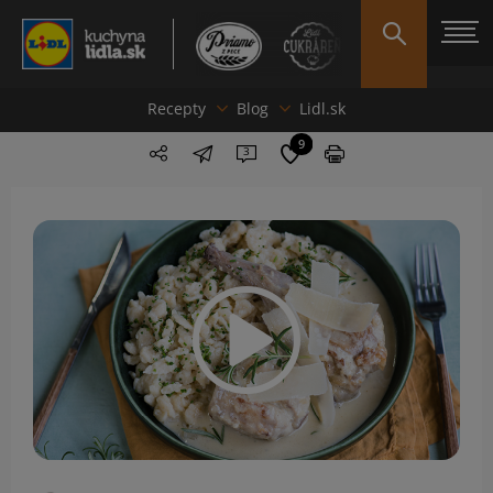
Recepty
Blog
Lidl.sk
9
3