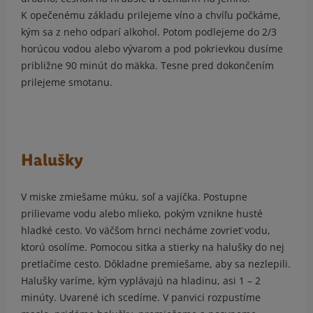
K opečenému základu prilejeme víno a chvíľu počkáme,
kým sa z neho odparí alkohol. Potom podlejeme do 2/3
horúcou vodou alebo vývarom a pod pokrievkou dusíme
približne 90 minút do mäkka. Tesne pred dokončením
prilejeme smotanu.
Halušky
V miske zmiešame múku, soľ a vajíčka. Postupne
prilievame vodu alebo mlieko, pokým vznikne husté
hladké cesto. Vo väčšom hrnci necháme zovrieť vodu,
ktorú osolíme. Pomocou sitka a stierky na halušky do nej
pretlačíme cesto. Dôkladne premiešame, aby sa nezlepili.
Halušky varíme, kým vyplávajú na hladinu, asi 1 – 2
minúty. Uvarené ich scedíme. V panvici rozpustíme