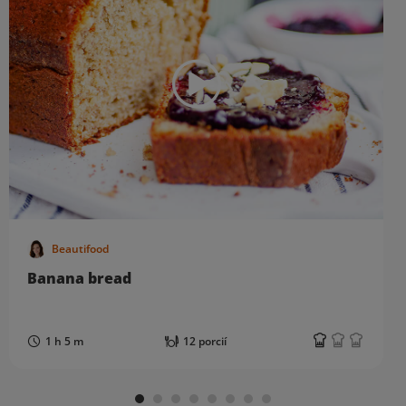
Beautifood
Banana bread
1 h 5 m
12 porcií