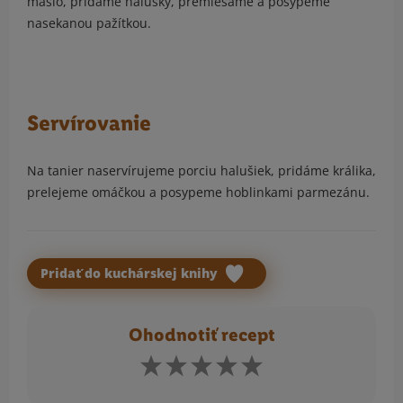
maslo, pridáme halušky, premiešame a posypeme
nasekanou pažítkou.
Servírovanie
Na tanier naservírujeme porciu halušiek, pridáme králika,
prelejeme omáčkou a posypeme hoblinkami parmezánu.
Pridať do kuchárskej knihy
Ohodnotiť recept