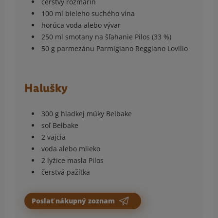
čerstvý rozmarín
100 ml bieleho suchého vína
horúca voda alebo vývar
250 ml smotany na šľahanie Pilos (33 %)
50 g parmezánu Parmigiano Reggiano Lovilio
Halušky
300 g hladkej múky Belbake
soľ Belbake
2 vajcia
voda alebo mlieko
2 lyžice masla Pilos
čerstvá pažítka
Poslať nákupný zoznam