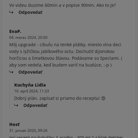
Vo videu dusime 60min a v popise 90min. Ako to je?
Odpovedať
EvaP.
04. marec 2024, 20:50
Môj upgrade - cibuľu na tenké plátky, miesto vína deci
vody s lyžičkou jablkového octu. Dochutiť dijonskou
horčicou a limetkovou šťavou. Podávame so špeclami. (
aby som vedela, keď budem variť na budúce, :-p )
Odpovedať
Kuchyňa Lidla
10. apríl 2024, 11:33
Dobrý plán, zapísať si priamo do receptu! 😍
Odpovedať
Hosť
31. január 2020, 09:26
Iný recept na halušky: 1 acidko - 400 ml 1 sáčok detskej