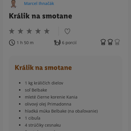
Marcel Ihnačák
Králik na smotane
1 h 50 m
6 porcií
Králik na smotane
1 kg králičích dielov
soľ Belbake
mleté čierne korenie Kania
olivový olej Primadonna
hladká múka Belbake (na obaľovanie)
1 cibuľa
4 strúčiky cesnaku