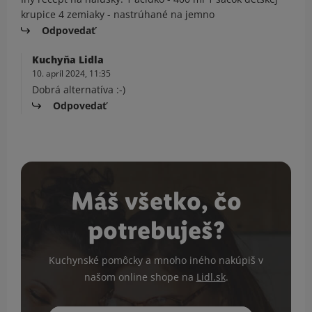
krupice 4 zemiaky - nastrúhané na jemno
Odpovedať
Kuchyňa Lidla
10. apríl 2024, 11:35
Dobrá alternatíva :-)
Odpovedať
Máš všetko, čo
potrebuješ?
Kuchynské pomôcky a mnoho iného nakúpiš v
našom online shope na
Lidl.sk
.