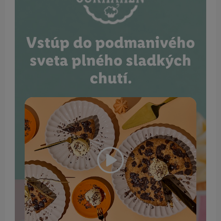
Vstúp do podmanivého
sveta plného sladkých
chutí.