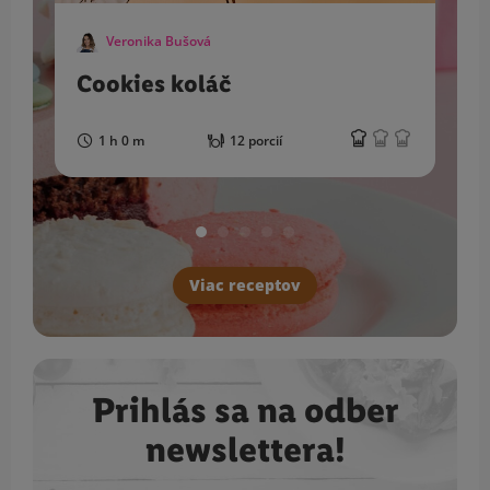
Veronika Bušová
Cookies koláč
1 h 0 m
12 porcií
Viac receptov
Prihlás sa na odber
newslettera!