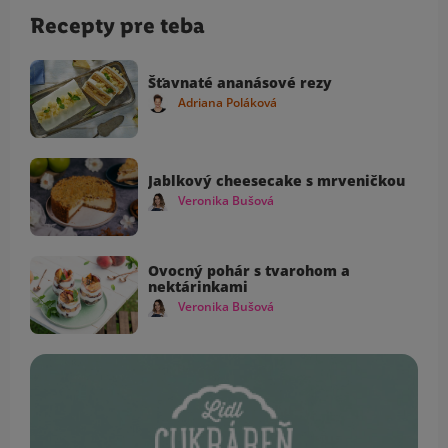
Recepty pre teba
Šťavnaté ananásové rezy
Adriana Poláková
Jablkový cheesecake s mrveničkou
Veronika Bušová
Ovocný pohár s tvarohom a
nektárinkami
Veronika Bušová