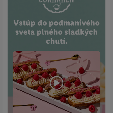
Vstúp do podmanivého
sveta plného sladkých
chutí.