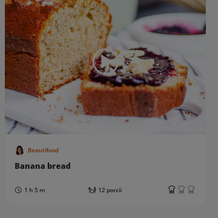
Beautifood
Banana bread
1 h 5 m
12 porcií