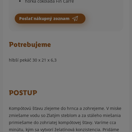
horká čokoláda Fin Carré
Poslať nákupný zoznam
Potrebujeme
hlbší pekáč 30 x 21 x 6,3
POSTUP
Kompótovú šťavu zlejeme do hrnca a zohrejeme. V miske
zmiešame vodu so Zlatým steblom a za stáleho miešania
primiešame do zohriatej kompótovej šťavy. Varíme cca
minútu, kým sa vytvorí želatínová konzistencia. Pridáme