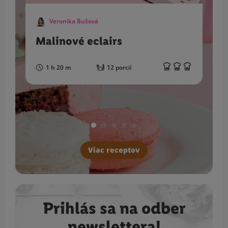
Veronika Bušová
Malinové eclairs
1 h 20 m
12 porcií
Viac receptov
Prihlás sa na odber
newslettera!