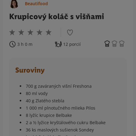
Beautifood
Krupicový koláč s višňami
3 h 0 m
12 porcií
Suroviny
700 g zaváraných višní Freshona
80 ml vody
40 g Zlatého stebla
1 000 ml plnotučného mlieka Pilos
8 lyžíc krupice Belbake
2 a ½ lyžice kryštálového cukru Belbake
36 ks maslových sušienok Sondey