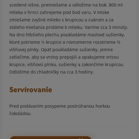
scedené višne, premiešame a odložíme na bok. 800 ml
mlieka v hrnci zahrejeme pod bod varu. V miske
zmiešame zvyšné mlieko s krupicou a cukrom a za
stáleho miešania pridáme k mlieku. Varíme cca 3 minúty.
Na dno hlbšieho plechu poukladáme maslové sušienky,
ktoré potrieme ⅓ krupice a rovnomerne rozotrieme ½
višňovej plnky. Opäť poukladáme sušienky, jemne
zatlačíme, aby sa vrstvy prepojili a opakujeme vrtsvu
krupice, višňovú plnku, sušienky a zakončíme krupicou.
Odložíme do chladničky na cca 3 hodiny.
Servírovanie
Pred podávaním posypeme postrúhanou horkou
čokoládou.