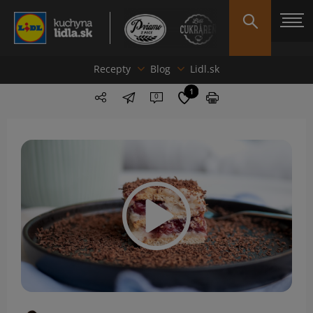
Recepty
Blog
Lidl.sk
1
0