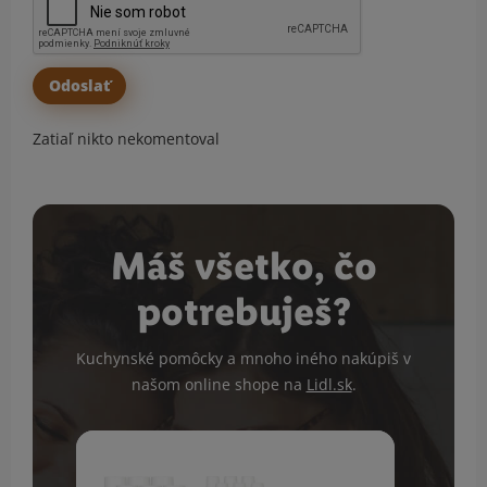
Zatiaľ nikto nekomentoval
Máš všetko, čo
potrebuješ?
Kuchynské pomôcky a mnoho iného nakúpiš v
našom online shope na
Lidl.sk
.