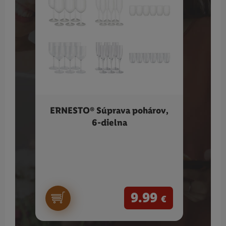
ERNESTO® Súprava pohárov,
S
6-dielna
kávo
9.99
€