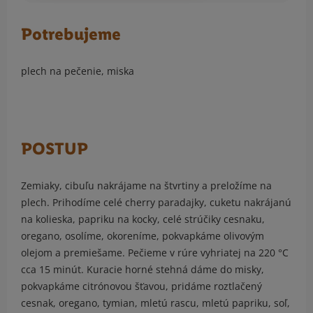
Potrebujeme
plech na pečenie, miska
POSTUP
Zemiaky, cibuľu nakrájame na štvrtiny a preložíme na
plech. Prihodíme celé cherry paradajky, cuketu nakrájanú
na kolieska, papriku na kocky, celé strúčiky cesnaku,
oregano, osolíme, okoreníme, pokvapkáme olivovým
olejom a premiešame. Pečieme v rúre vyhriatej na 220 °C
cca 15 minút. Kuracie horné stehná dáme do misky,
pokvapkáme citrónovou šťavou, pridáme roztlačený
cesnak, oregano, tymian, mletú rascu, mletú papriku, soľ,