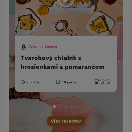
Veronika Bušová
Tvarohový chlebík s
hrozienkami a pomarančom
2 h 0 m
10 porcií
Viac receptov