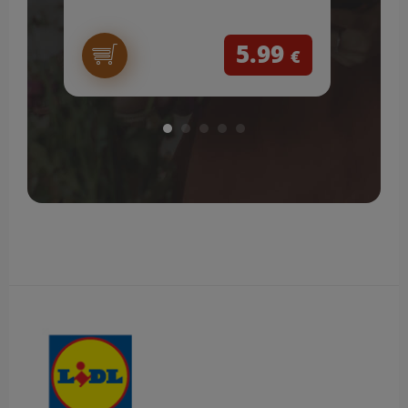
5.99
€
Obsah bočného panela