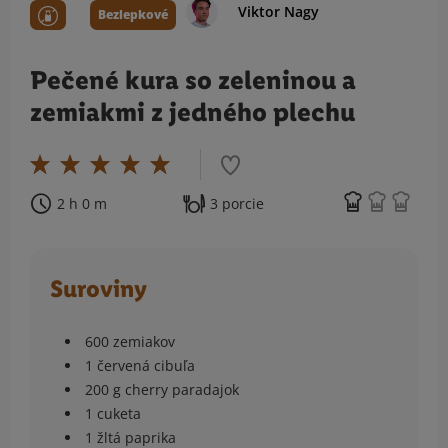
Viktor Nagy
Bezlepkové
Pečené kura so zeleninou a
zemiakmi z jedného plechu
2 h 0 m
3 porcie
Suroviny
600 zemiakov
1 červená cibuľa
200 g cherry paradajok
1 cuketa
1 žltá paprika