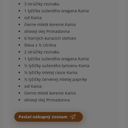
3 strúčiky cesnaku
1 lyžička sušeného oregana Kania
soľ Kania
čierne mleté korenie Kania
olivový olej Primadonna
6 horných kuracích stehien
šťava z ½ citróna
2 strúčiky cesnaku
1 lyžička sušeného oregana Kania
½ lyžičky sušeného tymianu Kania
½ lyžičky mletej rasce Kania
½ lyžičky červenej mletej papriky
soľ Kania
čierne mleté korenie Kania
olivový olej Primadonna
Poslať nákupný zoznam