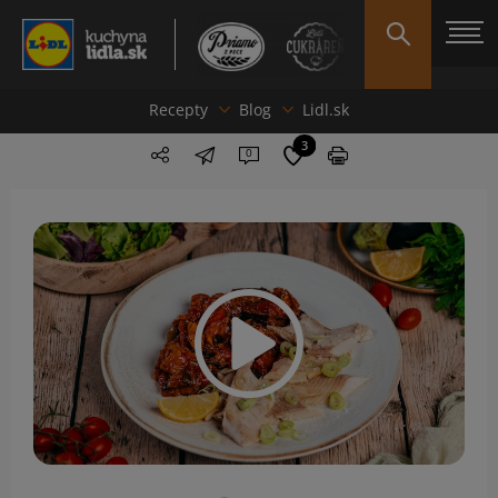
Recepty
Blog
Lidl.sk
3
0