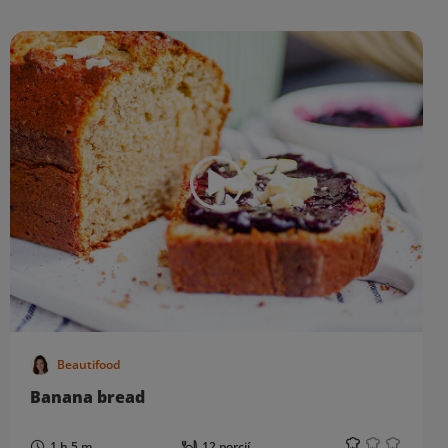
Beautifood
Banana bread
1 h 5 m
12 porcií