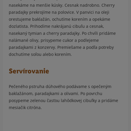
nasekáme na menšie kúsky. Cesnak nadrobno. Cherry
paradajky prekrojíme na polovice. V panvici na oleji
orestujeme baklažán, ochutíme korením a opekáme
dozlatista. Prihodíme nakrájanú cibuľu a cesnak,
nasekaný tymian a cherry paradajky. Po chvíli pridáme
nalámané olivy, prisypeme cukor a podlejeme
paradajkami z konzervy. Premiešame a podľa potreby
dochutíme soľou alebo korením.
Servírovanie
Pečeného pstruha dúhového podávame s opečeným
baklažánom, paradajkami a olivami. Po povrchu
posypeme zelenou časťou lahôdkovej cibuľky a pridáme
mesiačik citróna.