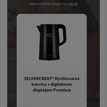
našom online shope na
Lidl.sk
.
SILVERCREST® Rýchlovarná
VI
kanvica s digitálnym
displejom Premium