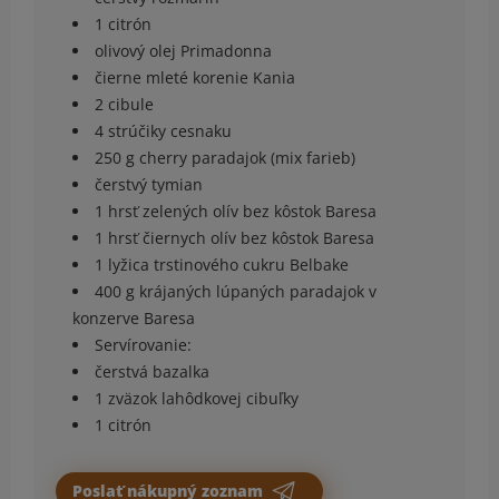
1 citrón
olivový olej Primadonna
čierne mleté korenie Kania
2 cibule
4 strúčiky cesnaku
250 g cherry paradajok (mix farieb)
čerstvý tymian
1 hrsť zelených olív bez kôstok Baresa
1 hrsť čiernych olív bez kôstok Baresa
1 lyžica trstinového cukru Belbake
400 g krájaných lúpaných paradajok v
konzerve Baresa
Servírovanie:
čerstvá bazalka
1 zväzok lahôdkovej cibuľky
1 citrón
Poslať nákupný zoznam