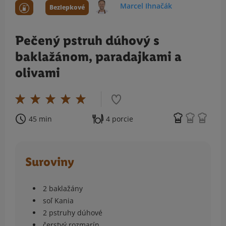
Marcel Ihnačák
Bezlepkové
Pečený pstruh dúhový s
baklažánom, paradajkami a
olivami
45 min
4 porcie
Suroviny
2 baklažány
soľ Kania
2 pstruhy dúhové
čerstvý rozmarín