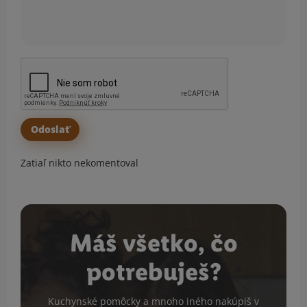
Zatiaľ nikto nekomentoval
Máš všetko, čo
potrebuješ?
Kuchynské pomôcky a mnoho iného nakúpiš v