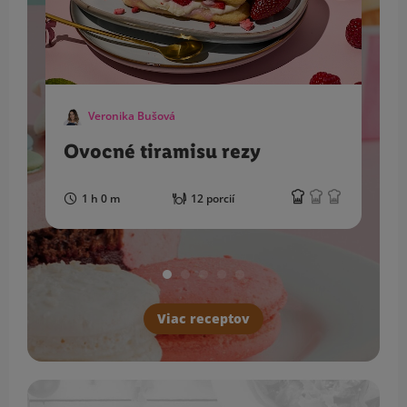
Veronika Bušová
Ovocné tiramisu rezy
1 h 0 m
12 porcií
Viac receptov