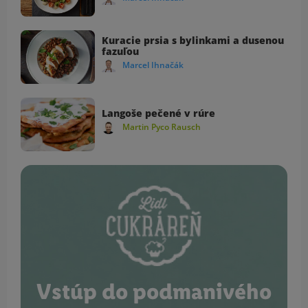
Kuracie prsia s bylinkami a dusenou
fazuľou
Marcel Ihnačák
Langoše pečené v rúre
Martin Pyco Rausch
Vstúp do podmanivého