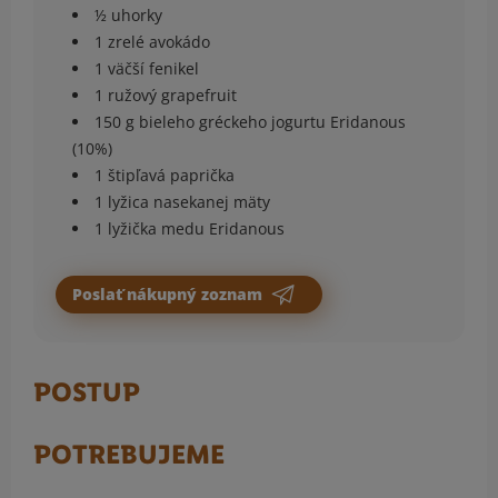
½ uhorky
1 zrelé avokádo
1 väčší fenikel
1 ružový grapefruit
150 g bieleho gréckeho jogurtu Eridanous
(10%)
1 štipľavá paprička
1 lyžica nasekanej mäty
1 lyžička medu Eridanous
Poslať nákupný zoznam
POSTUP
POTREBUJEME