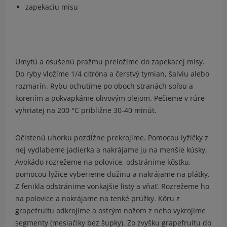
zapekaciu misu
Umytú a osušenú pražmu preložíme do zapekacej misy.
Do ryby vložíme 1/4 citróna a čerstvý tymian, šalviu alebo
rozmarín. Rybu ochutíme po oboch stranách soľou a
korením a pokvapkáme olivovým olejom. Pečieme v rúre
vyhriatej na 200 °C približne 30-40 minút.
Očistenú uhorku pozdĺžne prekrojíme. Pomocou lyžičky z
nej vydlabeme jadierka a nakrájame ju na menšie kúsky.
Avokádo rozrežeme na polovice, odstránime kôstku,
pomocou lyžice vyberieme dužinu a nakrájame na plátky.
Z fenikla odstránime vonkajšie listy a vňať. Rozrežeme ho
na polovice a nakrájame na tenké prúžky. Kôru z
grapefruitu odkrojíme a ostrým nožom z neho vykrojíme
segmenty (mesiačiky bez šupky). Zo zvyšku grapefruitu do