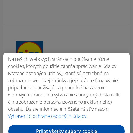
Obsah bočného panela
Na našich webových stránkach používame rôzne
cookies, ktorých použitie zahŕňa spracúvanie údajov
(vrátane osobných údajov), ktoré sú potrebné na
zobrazenie webovej stránky a jej správne fungovanie,
prípadne sa používajú na pohodlné nastavenie
webových stránok, na vytváranie anonymných štatistík,
či na zobrazenie personalizovaného (reklamného)
obsahu. Ďalšie informácie môžete nájsť v našom
Vyhlásení o ochrane osobných údajov
.
Prijať všetky súbory cookie