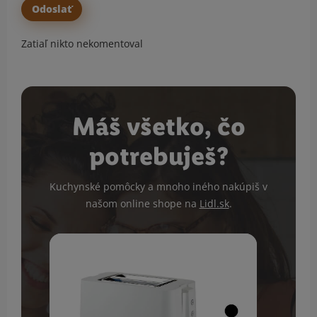
Zatiaľ nikto nekomentoval
Máš všetko, čo
potrebuješ?
Kuchynské pomôcky a mnoho iného nakúpiš v
našom online shope na
Lidl.sk
.