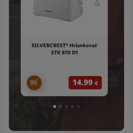
SILVERCREST® Hriankovač
Vile
STK 870 D1
14.99
€