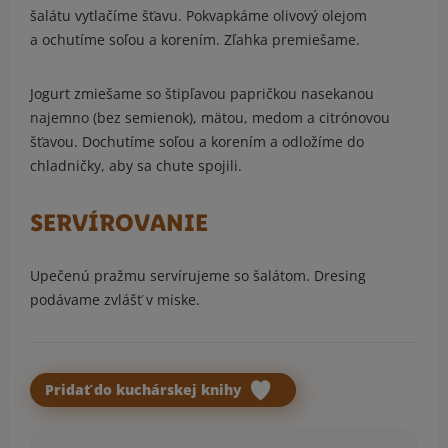
šalátu vytlačíme šťavu. Pokvapkáme olivový olejom
a ochutíme soľou a korením. Zľahka premiešame.
Jogurt zmiešame so štipľavou papričkou nasekanou
najemno (bez semienok), mätou, medom a citrónovou
šťavou. Dochutíme soľou a korením a odložíme do
chladničky, aby sa chute spojili.
SERVÍROVANIE
Upečenú pražmu servírujeme so šalátom. Dresing
podávame zvlášť v miske.
Pridať do kuchárskej knihy