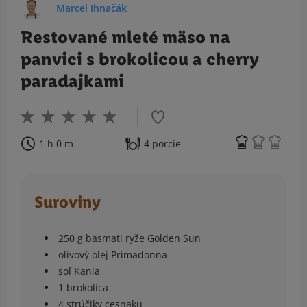
Marcel Ihnačák
Restované mleté mäso na
panvici s brokolicou a cherry
paradajkami
1 h 0 m
4 porcie
Suroviny
250 g basmati ryže Golden Sun
olivový olej Primadonna
soľ Kania
1 brokolica
4 strúčiky cesnaku