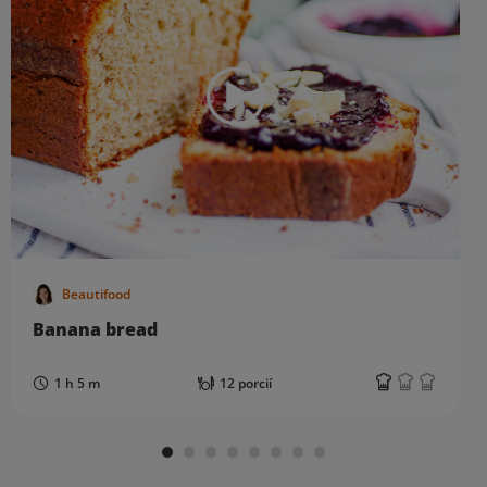
Beautifood
Banana bread
1 h 5 m
12 porcií