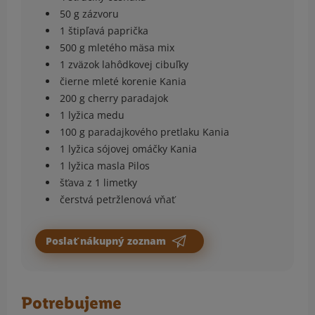
50 g zázvoru
1 štipľavá paprička
500 g mletého mäsa mix
1 zväzok lahôdkovej cibuľky
čierne mleté korenie Kania
200 g cherry paradajok
1 lyžica medu
100 g paradajkového pretlaku Kania
1 lyžica sójovej omáčky Kania
1 lyžica masla Pilos
šťava z 1 limetky
čerstvá petržlenová vňať
Poslať nákupný zoznam
Potrebujeme