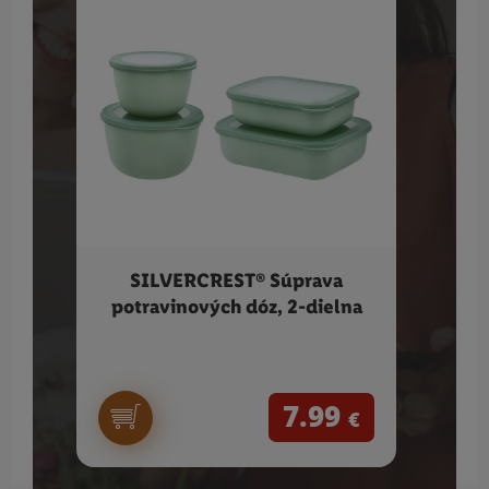
SILVERCREST® Súprava
SIL
potravinových dóz, 2-dielna
ve
7.99
€