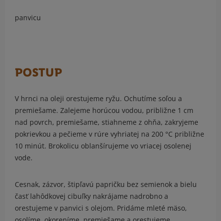
panvicu
POSTUP
V hrnci na oleji orestujeme ryžu. Ochutíme soľou a
premiešame. Zalejeme horúcou vodou, približne 1 cm
nad povrch, premiešame, stiahneme z ohňa, zakryjeme
pokrievkou a pečieme v rúre vyhriatej na 200 °C približne
10 minút. Brokolicu oblanšírujeme vo vriacej osolenej
vode.
Cesnak, zázvor, štipľavú papričku bez semienok a bielu
časť lahôdkovej cibuľky nakrájame nadrobno a
orestujeme v panvici s olejom. Pridáme mleté mäso,
osolíme, okoreníme, premiešame a orestujeme