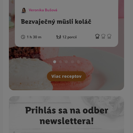
Veronika Bušová
Bezvaječný müsli koláč
1 h 30 m
12 porcií
Viac receptov
Prihlás sa na odber
newslettera!