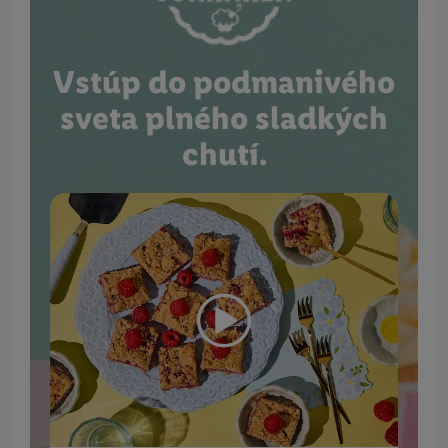
Vstúp do podmanivého
sveta plného sladkých
chutí.