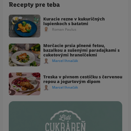
Recepty pre teba
Kuracie rezne v kukuričných
lupienkoch s batatmi
Roman Paulus
Morčacie prsia plnené fetou,
bazalkou a sušenými paradajkami s
cuketovými hranolčekmi
Marcel Ihnačák
Treska v pivnom cestíčku s červenou
repou a jogurtovým dipom
Marcel Ihnačák