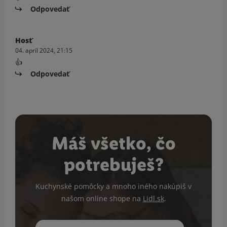
Odpovedať
Hosť
04. apríl 2024, 21:15
👍
Odpovedať
Máš všetko, čo
potrebuješ?
Kuchynské pomôcky a mnoho iného nakúpiš v
našom online shope na
Lidl.sk
.