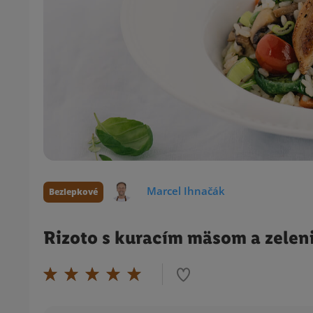
Marcel Ihnačák
Bezlepkové
Rizoto s kuracím mäsom a zelen