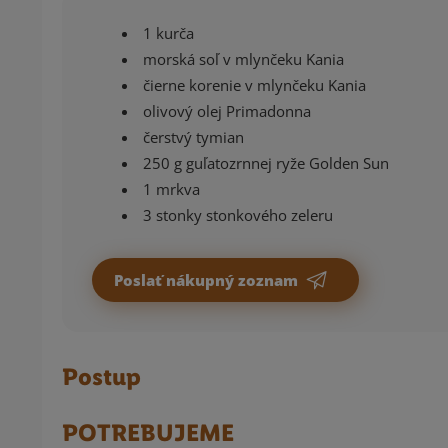
1 kurča
morská soľ v mlynčeku Kania
čierne korenie v mlynčeku Kania
olivový olej Primadonna
čerstvý tymian
250 g guľatozrnnej ryže Golden Sun
1 mrkva
3 stonky stonkového zeleru
Poslať nákupný zoznam
Postup
POTREBUJEME