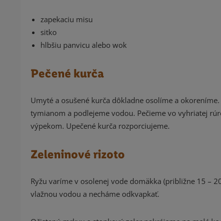
zapekaciu misu
sitko
hlbšiu panvicu alebo wok
Pečené kurča
Umyté a osušené kurča dôkladne osolíme a okoreníme.
tymianom a podlejeme vodou. Pečieme vo vyhriatej rúre
výpekom. Upečené kurča rozporciujeme.
Zeleninové rizoto
Ryžu varíme v osolenej vode domäkka (približne 15 – 2
vlažnou vodou a necháme odkvapkať.