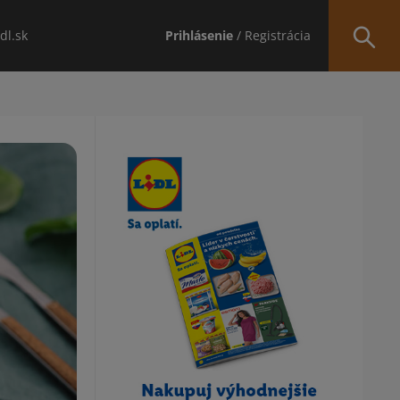
idl.sk
Prihlásenie
/ Registrácia
Obsah bočného panela