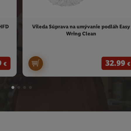
SHFD
Vileda Súprava na umývanie podláh Easy
Wring Clean
9
32.99
€
€