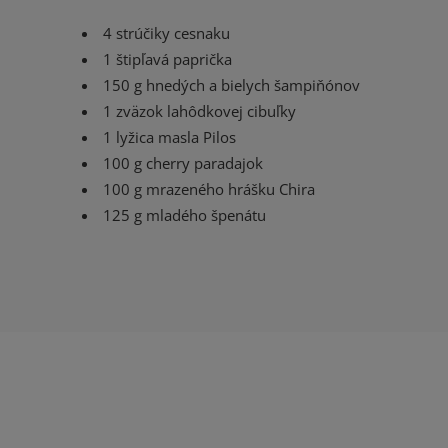
4 strúčiky cesnaku
1 štipľavá paprička
150 g hnedých a bielych šampiňónov
1 zväzok lahôdkovej cibuľky
1 lyžica masla Pilos
100 g cherry paradajok
100 g mrazeného hrášku Chira
125 g mladého špenátu