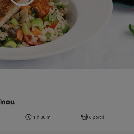
inou
1 h 30 m
6 porcií