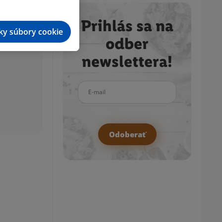
Prihlás sa na
tky súbory cookie
odber
newslettera!
E-mail
Odoberať