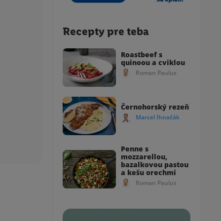
Recepty pre teba
Roastbeef s
quinoou a cviklou
Roman Paulus
Černohorský rezeň
Marcel Ihnačák
Penne s
mozzarellou,
bazalkovou pastou
a kešu orechmi
Roman Paulus