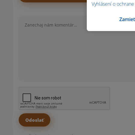
Vyhlásení o ochrane
Komentár
Zamiet