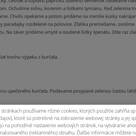
cky. Cesnak a štipľavú papričku zbavenú semienok nasekáme na
m. Ochutíme soľou, korením a lístkami tymianu. Keď zelenina t
me. Chvíľu opekáme a potom pridáme na menšie kúsky nakrájanú
y paradajky rozdelené na polovice. Zľahka premiešame, osolíme 
 Na záver pridáme umyté a osušené lístky špenátu. Ešte raz zľ
iať trochu výpeku z kurčaťa.
orciu upečeného kurčaťa. Podávame posypané zelenou časťou lah
stránkach používame rôzne cookies, ktorých použitie zahŕňa sp
ajov), ktoré sú potrebné na zobrazenie webovej stránky a jej s
ú na pohodlné nastavenie webových stránok, na vytváranie anony
Ohodnotiť recept
nalizovaného (reklamného) obsahu. Ďalšie informácie môžete n