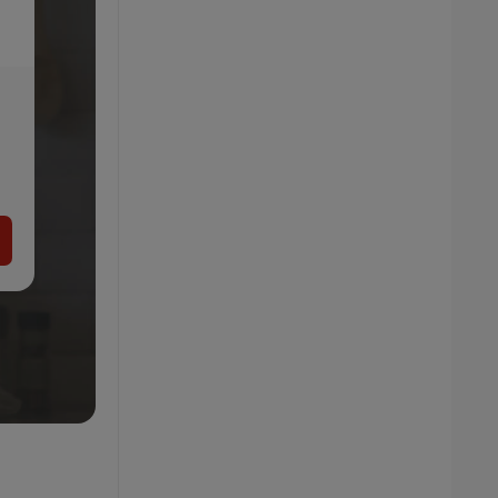
Bissell Kefová rolka Crosswave
16.99
€