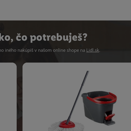
ko, čo potrebuješ?
 iného nakúpiš v našom online shope na
Lidl.sk
.