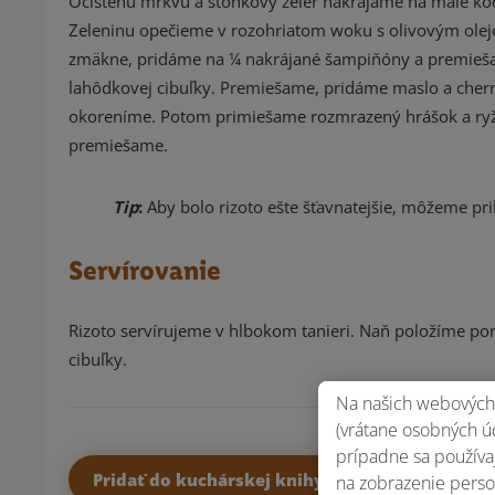
Očistenú mrkvu a stonkový zeler nakrájame na malé ko
Zeleninu opečieme v rozohriatom woku s olivovým olejo
zmäkne, pridáme na ¼ nakrájané šampiňóny a premieša
lahôdkovej cibuľky. Premiešame, pridáme maslo a cherr
okoreníme. Potom primiešame rozmrazený hrášok a ryžu.
premiešame.
Tip
:
Aby bolo rizoto ešte šťavnatejšie, môžeme pril
Servírovanie
Rizoto servírujeme v hlbokom tanieri. Naň položíme p
cibuľky.
Na našich webových 
(vrátane osobných úd
prípadne sa používaj
Pridať do kuchárskej knihy
na zobrazenie perso