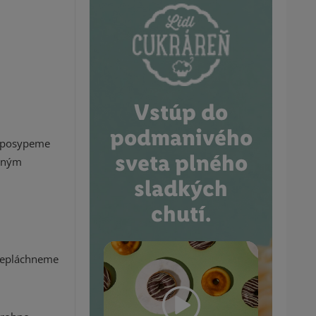
Vstúp do
podmanivého
, posypeme
sveta plného
stným
sladkých
chutí.
prepláchneme