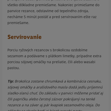
všetko dôkladne premiešame. Nakoniec primiešame do
panvice rezance, odstavíme od tepelného zdroja,
necháme 5 minút postáť a pred servírovaním ešte raz
premiešame.
Servírovanie
Porciu ryžových rezancov s brokolicou ozdobíme
sezamom a podávame s plátkom limetky, prípadne extra
porciou sójovej omáčky na preliatie, čili alebo wasabi
pastou.
Tip:
Brokolica zostane chrumkavá a kombinácia cesnaku,
sójovej omáčky a arašidového masla
dodá jedlu príjemnú
sladko-slanú chuť. Do základu v panvici môžeme pridať aj
čili papričku alebo čerstvý zázvor pokrájaný na tenké
rezance a na záver aj pár kvapiek sezamového oleja. Do
zálievky
sa skvelo hodí aj kúsok wasabi pasty.