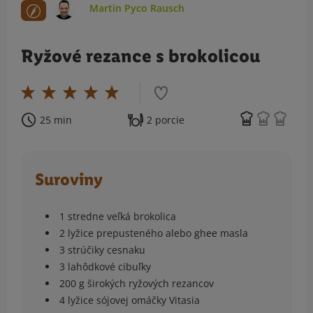
Martin Pyco Rausch
Ryžové rezance s brokolicou
25 min
2 porcie
Suroviny
1 stredne veľká brokolica
2 lyžice prepusteného alebo ghee masla
3 strúčiky cesnaku
3 lahôdkové cibuľky
200 g širokých ryžových rezancov
4 lyžice sójovej omáčky Vitasia