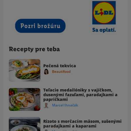
Recepty pre teba
Pečená tekvica
Beautifood
Teľacie medailóniky s vajíčkom,
dusenými fazuľami, paradajkami a
papričkami
Marcel Ihnačák
Rizoto s morčacím mäsom, sušenými
paradajkami a kaparami