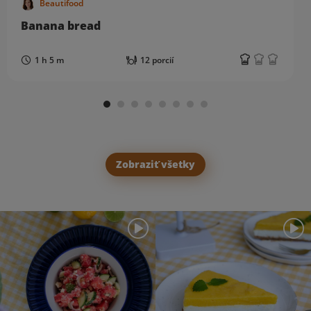
Beautifood
Banana bread
1 h 5 m
12 porcií
Zobraziť všetky