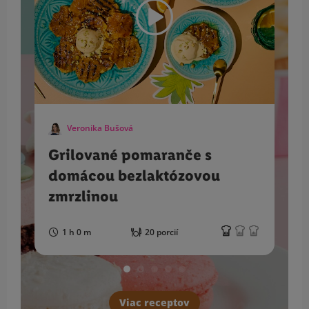
Veronika Bušová
Grilované pomaranče s
domácou bezlaktózovou
zmrzlinou
1 h 0 m
20 porcií
Viac receptov