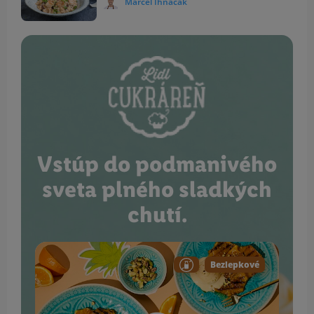
Marcel Ihnačák
Vstúp do podmanivého
sveta plného sladkých
chutí.
Bezlepkové