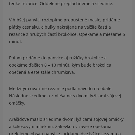
tenké rezance. Oddelene prepláchneme a scedíme.
V hlbšej panvici roztopíme prepustené maslo, pridáme
plátky cesnaku, cibuľky nakrájané na väčšie časti a
rezance z hrubých častí brokolice. Opekáme a miešame 5
minút.
Potom pridáme do panvice aj ružičky brokolice a
opekáme ďalších 8 – 10 minút, kým bude brokolica
opečená a ešte stále chrumkavá.
Medzitým uvaríme rezance podľa návodu na obale.
Následne scedíme a zmiešame s dvomi lyžicami sójovej
omáčky.
Arašidové maslo zriedime dvomi lyžicami sójovej omáčky
a kokosovým mliekom. Zálievkou v závere opekania
prelejeme obsah panvice, pridáme dve lyžice sezamu a