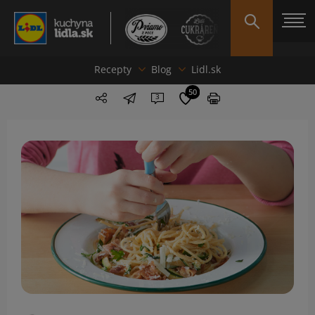
Recepty
Blog
Lidl.sk
50
3