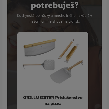
potrebuješ?
Kuchynské pomôcky a mnoho iného nakúpiš v
našom online shope na
Lidl.sk
.
GRILLMEISTER Príslušenstvo
SI
na pizzu
rý