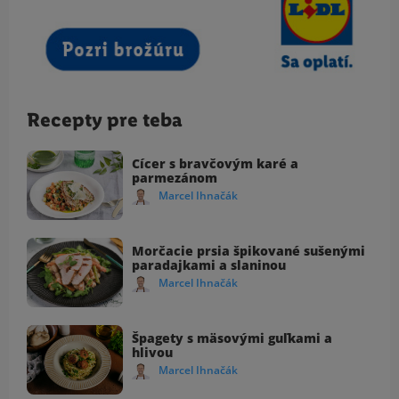
Recepty pre teba
Cícer s bravčovým karé a
parmezánom
Marcel Ihnačák
Morčacie prsia špikované sušenými
paradajkami a slaninou
Marcel Ihnačák
Špagety s mäsovými guľkami a
hlivou
Marcel Ihnačák