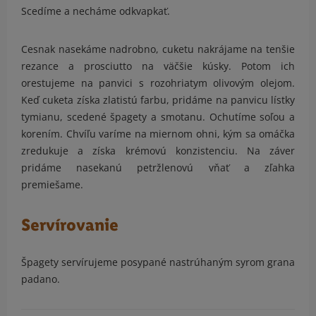
Scedíme a necháme odkvapkať.
Cesnak nasekáme nadrobno, cuketu nakrájame na tenšie
rezance a prosciutto na väčšie kúsky. Potom ich
orestujeme na panvici s rozohriatym olivovým olejom.
Keď cuketa získa zlatistú farbu, pridáme na panvicu lístky
tymianu, scedené špagety a smotanu. Ochutíme soľou a
korením. Chvíľu varíme na miernom ohni, kým sa omáčka
zredukuje a získa krémovú konzistenciu. Na záver
pridáme nasekanú petržlenovú vňať a zľahka
premiešame.
Servírovanie
Špagety servírujeme posypané nastrúhaným syrom grana
padano.