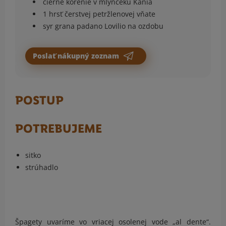
čierne korenie v mlynčeku Kania
1 hrsť čerstvej petržlenovej vňate
syr grana padano Lovilio na ozdobu
Poslať nákupný zoznam
POSTUP
POTREBUJEME
sitko
strúhadlo
Špagety uvaríme vo vriacej osolenej vode „al dente“.