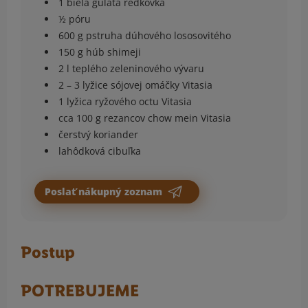
1 biela guľatá reďkovka
½ póru
600 g pstruha dúhového lososovitého
150 g húb shimeji
2 l teplého zeleninového vývaru
2 – 3 lyžice sójovej omáčky Vitasia
1 lyžica ryžového octu Vitasia
cca 100 g rezancov chow mein Vitasia
čerstvý koriander
lahôdková cibuľka
Poslať nákupný zoznam
Postup
POTREBUJEME