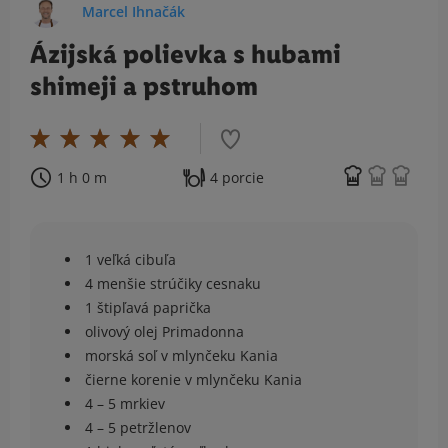
Marcel Ihnačák
Ázĳská polievka s hubami
shimeji a pstruhom
1 h 0 m
4 porcie
1 veľká cibuľa
4 menšie strúčiky cesnaku
1 štipľavá paprička
olivový olej Primadonna
morská soľ v mlynčeku Kania
čierne korenie v mlynčeku Kania
4 – 5 mrkiev
4 – 5 petržlenov