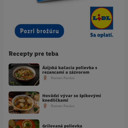
Recepty pre teba
Ázijská kačacia polievka s
rezancami a zázvorom
Roman Paulus
Hovädzí vývar so špikovými
knedličkami
Roman Paulus
Grilovaná polievka