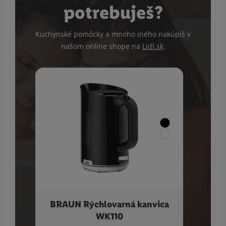
potrebuješ?
Kuchynské pomôcky a mnoho iného nakúpiš v
našom online shope na
Lidl.sk
.
BRAUN Rýchlovarná kanvica
SILV
WK110