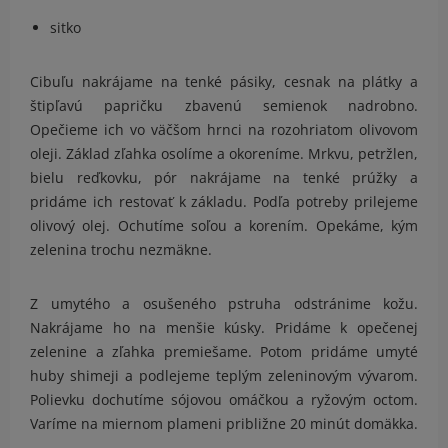
sitko
Cibuľu nakrájame na tenké pásiky, cesnak na plátky a
štipľavú papričku zbavenú semienok nadrobno.
Opečieme ich vo väčšom hrnci na rozohriatom olivovom
oleji. Základ zľahka osolíme a okoreníme. Mrkvu, petržlen,
bielu reďkovku, pór nakrájame na tenké prúžky a
pridáme ich restovať k základu. Podľa potreby prilejeme
olivový olej. Ochutíme soľou a korením. Opekáme, kým
zelenina trochu nezmäkne.
Z umytého a osušeného pstruha odstránime kožu.
Nakrájame ho na menšie kúsky. Pridáme k opečenej
zelenine a zľahka premiešame. Potom pridáme umyté
huby shimeji a podlejeme teplým zeleninovým vývarom.
Polievku dochutíme sójovou omáčkou a ryžovým octom.
Varíme na miernom plameni približne 20 minút domäkka.