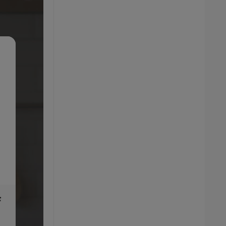
F
SINGER Elektronický šijací stroj C5605