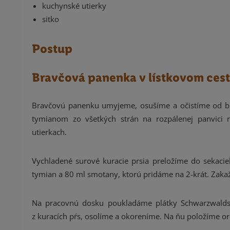
kuchynské utierky
sitko
Postup
Bravčová panenka v lístkovom ces
Bravčovú panenku umyjeme, osušíme a očistíme od bl
tymianom zo všetkých strán na rozpálenej panvici 
utierkach.
Vychladené surové kuracie prsia preložíme do sekac
tymian a 80 ml smotany, ktorú pridáme na 2-krát. Za
Na pracovnú dosku poukladáme plátky Schwarzwaldsk
z kuracích pŕs, osolíme a okoreníme. Na ňu položíme 