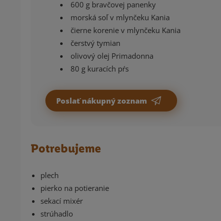
600 g bravčovej panenky
morská soľ v mlynčeku Kania
čierne korenie v mlynčeku Kania
čerstvý tymian
olivový olej Primadonna
80 g kuracích pŕs
Poslať nákupný zoznam
Potrebujeme
plech
pierko na potieranie
sekací mixér
strúhadlo