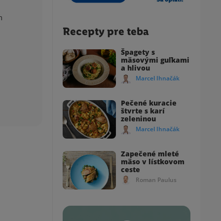
n
Recepty pre teba
Špagety s
mäsovými guľkami
a hlivou
Marcel Ihnačák
Pečené kuracie
štvrte s karí
zeleninou
Marcel Ihnačák
Zapečené mleté
mäso v lístkovom
ceste
Roman Paulus