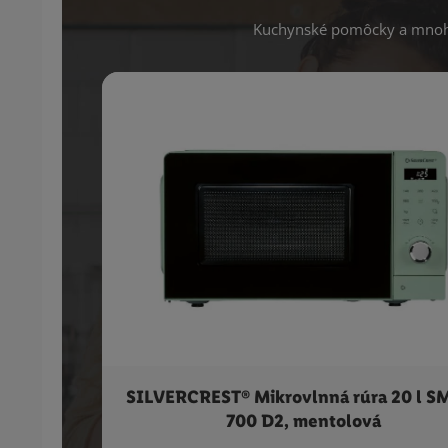
Kuchynské pomôcky a mnoho
SILVERCREST® Mikrovlnná rúra 20 l 
700 D2, mentolová