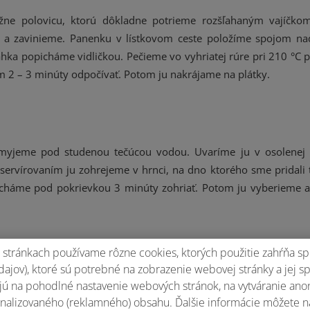
ižne polovicu, ktorú dôkladne potrieme rozšľahaným vajíčko
 a zavinieme. Panenku v lístkovom ceste položíme spojom na
hka popicháme vidličkou. Pečieme vo vyhriatej rúre pri 210 °C p
2 – 3 minúty odpočívať. Potom ju nakrájame na plátky.
umyjeme pod studenou tečúcou vodou. Uvaríme ju v osolenej 
rvírovaním ju zohrejeme v hrnci, na dno ktorého sme pridali 
cháme pod pokrievkou 3 minúty zohriať. Potom ju vyberieme 
stránkach používame rôzne cookies, ktorých použitie zahŕňa sp
ajov), ktoré sú potrebné na zobrazenie webovej stránky a jej s
kovom ceste a ružičky varenej brokolice. Posypeme strúhaným
ú na pohodlné nastavenie webových stránok, na vytváranie anony
nalizovaného (reklamného) obsahu. Ďalšie informácie môžete n