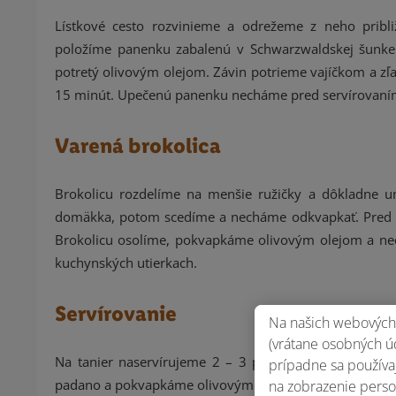
Lístkové cesto rozvinieme a odrežeme z neho pribl
položíme panenku zabalenú v Schwarzwaldskej šunke
potretý olivovým olejom. Závin potrieme vajíčkom a zľa
15 minút. Upečenú panenku necháme pred servírovaním 
Varená brokolica
Brokolicu rozdelíme na menšie ružičky a dôkladne 
domäkka, potom scedíme a necháme odkvapkať. Pred se
Brokolicu osolíme, pokvapkáme olivovým olejom a ne
kuchynských utierkach.
Servírovanie
Na našich webových 
(vrátane osobných úd
Na tanier naservírujeme 2 – 3 plátky panenky v líst
prípadne sa používaj
padano a pokvapkáme olivovým olejom.
na zobrazenie perso