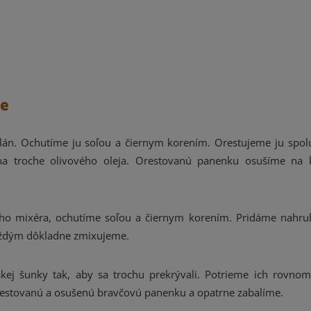
te
án. Ochutíme ju soľou a čiernym korením. Orestujeme ju spol
na troche olivového oleja. Orestovanú panenku osušíme na 
ieho mixéra, ochutíme soľou a čiernym korením. Pridáme nahr
každým dôkladne zmixujeme.
ej šunky tak, aby sa trochu prekrývali. Potrieme ich rovno
orestovanú a osušenú bravčovú panenku a opatrne zabalíme.