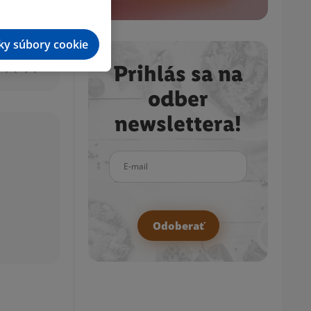
tky súbory cookie
Prihlás sa na
odber
newslettera!
E-mail
Odoberať