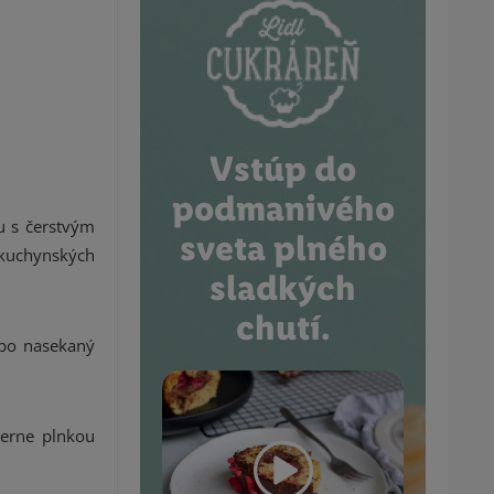
Vstúp do
podmanivého
u s čerstvým
sveta plného
kuchynských
sladkých
chutí.
ubo nasekaný
merne plnkou