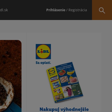
idl.sk
Prihlásenie
/ Registrácia
Obsah bočného panela