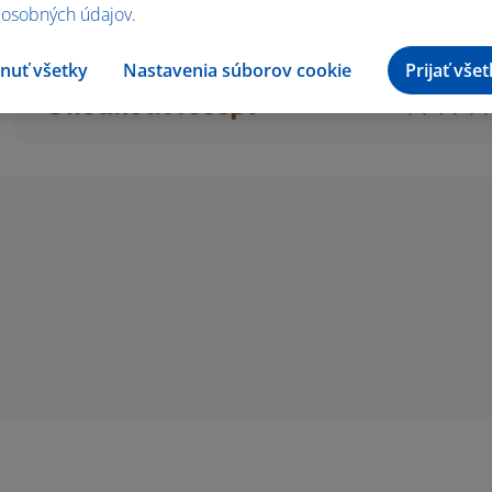
 osobných údajov
.
nuť všetky
Nastavenia súborov cookie
Prijať vše
Ohodnotiť recept