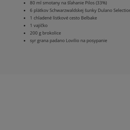
80 ml smotany na šľahanie Pilos (33%)
6 plátkov Schwarzwaldskej šunky Dulano Selectio
1 chladené lístkové cesto Belbake
1 vajíčko
200 g brokolice
syr grana padano Lovilio na posypanie