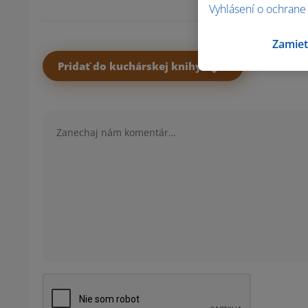
Vyhlásení o ochrane
Zamiet
Pridať do kuchárskej knihy
Komentár