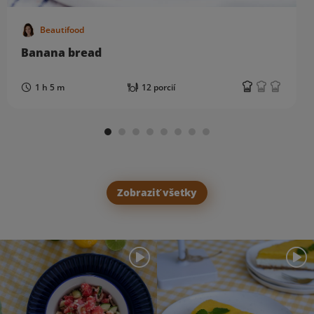
Beautifood
Banana bread
1 h 5 m
12 porcií
Zobraziť všetky