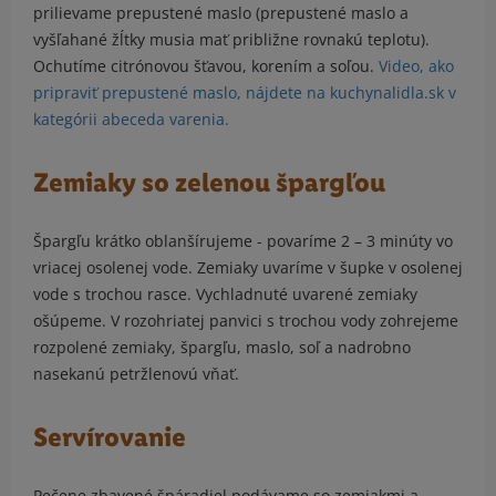
prilievame prepustené maslo (prepustené maslo a
vyšľahané žĺtky musia mať približne rovnakú teplotu).
Ochutíme citrónovou šťavou, korením a soľou.
Video, ako
pripraviť prepustené maslo, nájdete na kuchynalidla.sk v
kategórii abeceda varenia.
Zemiaky so zelenou špargľou
Špargľu krátko oblanšírujeme - povaríme 2 – 3 minúty vo
vriacej osolenej vode. Zemiaky uvaríme v šupke v osolenej
vode s trochou rasce. Vychladnuté uvarené zemiaky
ošúpeme. V rozohriatej panvici s trochou vody zohrejeme
rozpolené zemiaky, špargľu, maslo, soľ a nadrobno
nasekanú petržlenovú vňať.
Servírovanie
Pečene zbavené špáradiel podávame so zemiakmi a