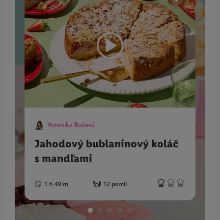
Veronika Bušová
Jahodový bublaninový koláč
s mandľami
1 h 40 m
12 porcií