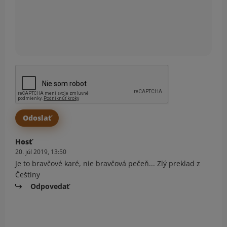
Hosť
20. júl 2019, 13:50
Je to bravčové karé, nie bravčová pečeň... Zlý preklad z
Češtiny
Odpovedať