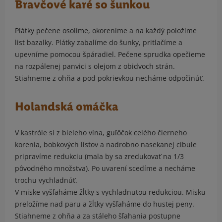
Bravčové karé so šunkou
Plátky pečene osolíme, okoreníme a na každý položíme
list bazalky. Plátky zabalíme do šunky, pritlačíme a
upevníme pomocou špáradiel. Pečene sprudka opečieme
na rozpálenej panvici s olejom z obidvoch strán.
Stiahneme z ohňa a pod pokrievkou necháme odpočinúť.
Holandská omáčka
V kastróle si z bieleho vína, guľôčok celého čierneho
korenia, bobkových listov a nadrobno nasekanej cibule
pripravíme redukciu (mala by sa zredukovať na 1/3
pôvodného množstva). Po uvarení scedíme a necháme
trochu vychladnúť.
V miske vyšľaháme žĺtky s vychladnutou redukciou. Misku
preložíme nad paru a žĺtky vyšľaháme do hustej peny.
Stiahneme z ohňa a za stáleho šľahania postupne