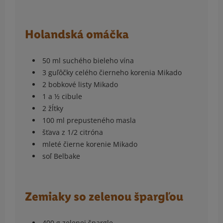
Holandská omáčka
50 ml suchého bieleho vína
3 guľôčky celého čierneho korenia Mikado
2 bobkové listy Mikado
1 a ½ cibule
2 žĺtky
100 ml prepusteného masla
šťava z 1/2 citróna
mleté čierne korenie Mikado
soľ Belbake
Zemiaky so zelenou špargľou
400 g zelenej špargle