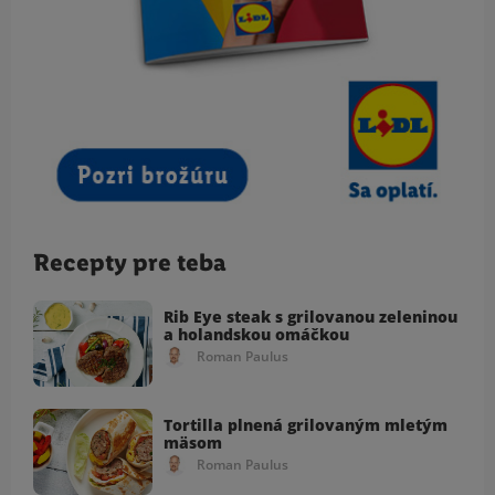
Recepty pre teba
Rib Eye steak s grilovanou zeleninou
a holandskou omáčkou
Roman Paulus
Tortilla plnená grilovaným mletým
mäsom
Roman Paulus