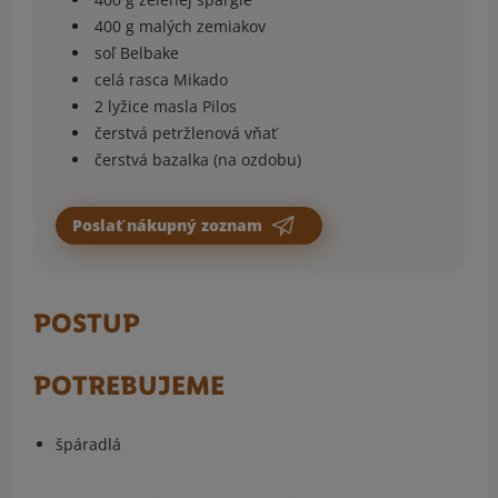
400 g malých zemiakov
soľ Belbake
celá rasca Mikado
2 lyžice masla Pilos
čerstvá petržlenová vňať
čerstvá bazalka (na ozdobu)
Poslať nákupný zoznam
POSTUP
POTREBUJEME
špáradlá