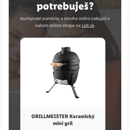
potrebuješ?
Kuchynské pomôcky a mnoho iného nakúpiš v
našom online shope na
Lidl.sk
.
GRILLMEISTER Keramický
Lize
mini gril