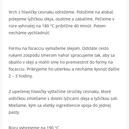
Vrch z hlavičky cesnaku odrežeme. Položíme na alobal,
polejeme lyžičkou oleja, osolíme a zabalíme. Pečieme v
rúre vyhriatej na 180 °C približne 40 minút. Potom
necháme vychladnúť.
Formu na focacciu vymažeme olejom. Odstáte cesto
rukami zospodu smerom nahor spracujeme tak, aby sa
obalilo v oleji a mohli sme ho premiestniť do formy na
focacciu. Prikryjeme ho utierkou a necháme kysnúť ďalšie
2 – 3 hodiny.
Z upečenej hlavičky vytlačíme strúčiky cesnaku, ktoré
vidličkou zmiešame s dvomi lyžicami oleja a lyžičkou soli.
Miešame, kým sa všetky ingrediencie spoja do jednej
pasty.
Rúru vyhrejeme na 190 °C.