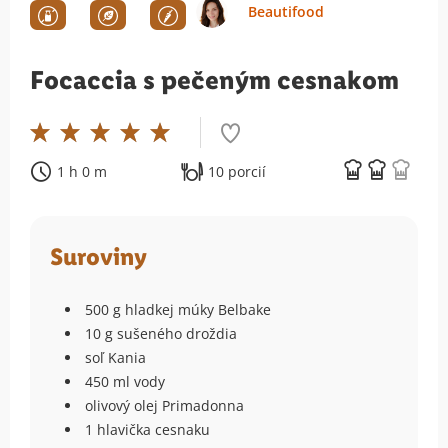
Beautifood
Focaccia s pečeným cesnakom
1 h 0 m
10 porcií
Suroviny
500 g hladkej múky Belbake
10 g sušeného droždia
soľ Kania
450 ml vody
olivový olej Primadonna
1 hlavička cesnaku