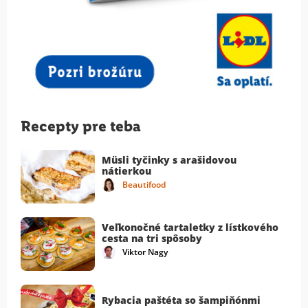
Recepty pre teba
Müsli tyčinky s arašidovou
nátierkou
Beautifood
Veľkonočné tartaletky z lístkového
cesta na tri spôsoby
Viktor Nagy
Rybacia paštéta so šampiňónmi