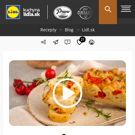
Recepty
Blog
Lidl.sk
21
3