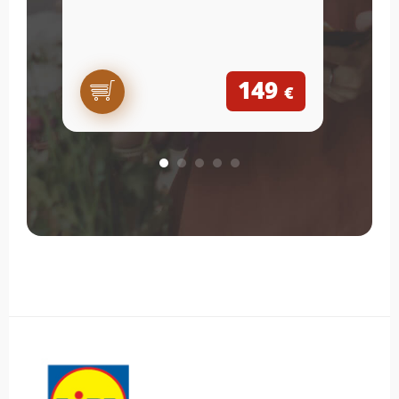
149
€
Obsah bočného panela