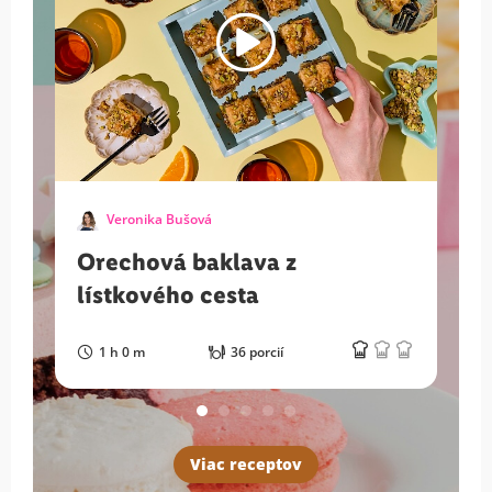
Veronika Bušová
Orechová baklava z
lístkového cesta
1 h 0 m
36 porcií
Viac receptov