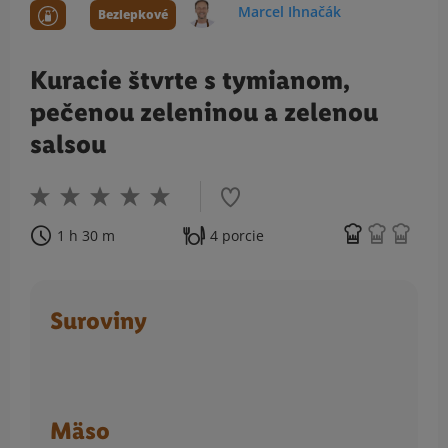
Marcel Ihnačák
Bezlepkové
Kuracie štvrte s tymianom,
pečenou zeleninou a zelenou
salsou
1 h 30 m
4 porcie
Suroviny
Mäso