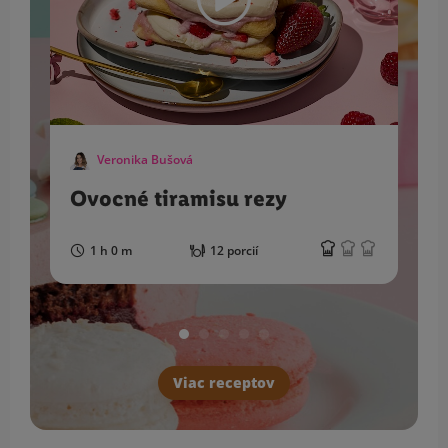
Veronika Bušová
Ovocné tiramisu rezy
1 h 0 m
12 porcií
Viac receptov