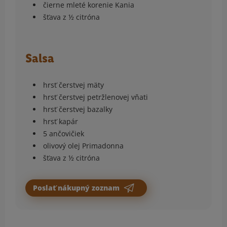
čierne mleté korenie Kania
šťava z ½ citróna
Salsa
hrsť čerstvej mäty
hrsť čerstvej petržlenovej vňati
hrsť čerstvej bazalky
hrsť kapár
5 ančovičiek
olivový olej Primadonna
šťava z ½ citróna
Poslať nákupný zoznam