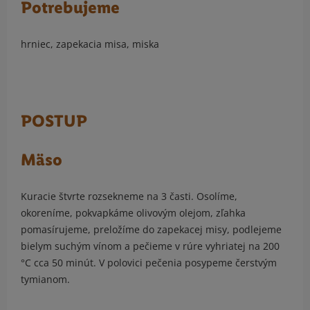
Potrebujeme
hrniec, zapekacia misa, miska
POSTUP
Mäso
Kuracie štvrte rozsekneme na 3 časti. Osolíme,
okoreníme, pokvapkáme olivovým olejom, zľahka
pomasírujeme, preložíme do zapekacej misy, podlejeme
bielym suchým vínom a pečieme v rúre vyhriatej na 200
°C cca 50 minút. V polovici pečenia posypeme čerstvým
tymianom.