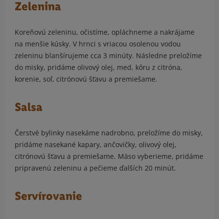
Zelenina
Koreňovú zeleninu, očistíme, opláchneme a nakrájame
na menšie kúsky. V hrnci s vriacou osolenou vodou
zeleninu blanšírujeme cca 3 minúty. Následne preložíme
do misky, pridáme olivový olej, med, kôru z citróna,
korenie, soľ, citrónovú šťavu a premiešame.
Salsa
Čerstvé bylinky nasekáme nadrobno, preložíme do misky,
pridáme nasekané kapary, ančovičky, olivový olej,
citrónovú šťavu a premiešame. Mäso vyberieme, pridáme
pripravenú zeleninu a pečieme ďalších 20 minút.
Servírovanie