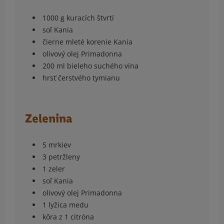
1000 g kuracích štvrtí
soľ Kania
čierne mleté korenie Kania
olivový olej Primadonna
200 ml bieleho suchého vína
hrsť čerstvého tymianu
Zelenina
5 mrkiev
3 petržleny
1 zeler
soľ Kania
olivový olej Primadonna
1 lyžica medu
kôra z 1 citróna