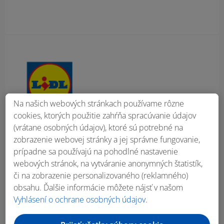
Obsah bočného panela
Na našich webových stránkach používame rôzne
cookies, ktorých použitie zahŕňa spracúvanie údajov
(vrátane osobných údajov), ktoré sú potrebné na
zobrazenie webovej stránky a jej správne fungovanie,
prípadne sa používajú na pohodlné nastavenie
webových stránok, na vytváranie anonymných štatistík,
či na zobrazenie personalizovaného (reklamného)
obsahu. Ďalšie informácie môžete nájsť v našom
Vyhlásení o ochrane osobných údajov
.