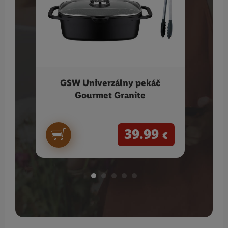
GSW Univerzálny pekáč
G
Gourmet Granite
39.99
€