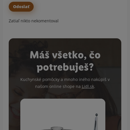
Zatiaľ nikto nekomentoval
Máš všetko, čo
potrebuješ?
Kuchynské pomôcky a mnoho iného nakúpiš v
našom online shope na
Lidl.sk
.