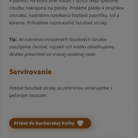
V panvici, na ktorú sme naliali 1 lyžicu oleja speníme
cibuľku nakrájanú na pásiky. Pridáme plátky 4 strúčikov
cesnaku, nadrobno nasekanú štipľavú papričku, soľ a
korenie. Prihodíme rozmrazené fazuľové struky.
Tip:
Ak namiesto mrazených fazuľových strukov
použijeme čerstvé, najskôr ich krátko oblašírujeme
(krátko povaríme) vo vriacej osolenej vode.
Servírovanie
Hotové fazuľové struky so zeleninou servírujeme s
pečeným lososom.
Pridať do kuchárskej knihy