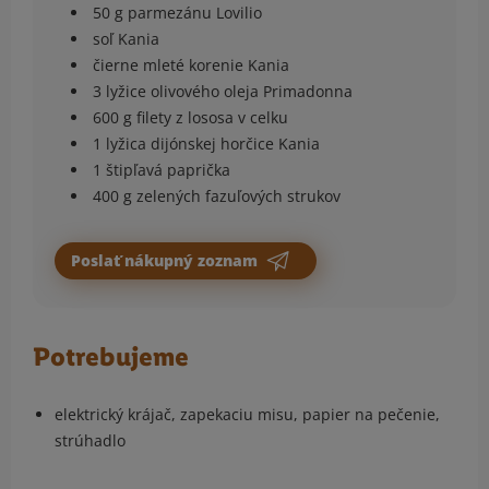
50 g parmezánu Lovilio
soľ Kania
čierne mleté korenie Kania
3 lyžice olivového oleja Primadonna
600 g filety z lososa v celku
1 lyžica dijónskej horčice Kania
1 štipľavá paprička
400 g zelených fazuľových strukov
Poslať nákupný zoznam
Potrebujeme
elektrický krájač, zapekaciu misu, papier na pečenie,
strúhadlo