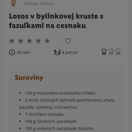
Roman Paulus
Losos v bylinkovej kruste s
fazuľkami na cesnaku
45 min
4 porcie
Suroviny
100 g maslového toastového chleba
2 hrste čerstvých byliniek (petržlenovej vňate,
bazalky, tymianu, rozmarínu)
7 strúčikov cesnaku
100 g čerstvých paradajok
100 g sušených paradajok Italiamo