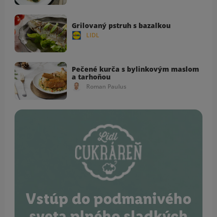
Grilovaný pstruh s bazalkou
LIDL
Pečené kurča s bylinkovým maslom
a tarhoňou
Roman Paulus
Vstúp do podmanivého
sveta plného sladkých