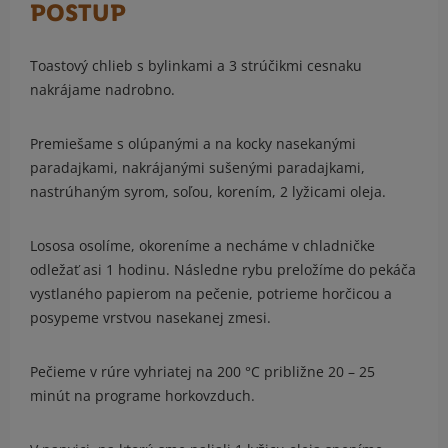
POSTUP
Toastový chlieb s bylinkami a 3 strúčikmi cesnaku
nakrájame nadrobno.
Premiešame s olúpanými a na kocky nasekanými
paradajkami, nakrájanými sušenými paradajkami,
nastrúhaným syrom, soľou, korením, 2 lyžicami oleja.
Lososa osolíme, okoreníme a necháme v chladničke
odležať asi 1 hodinu. Následne rybu preložíme do pekáča
vystlaného papierom na pečenie, potrieme horčicou a
posypeme vrstvou nasekanej zmesi.
Pečieme v rúre vyhriatej na 200 °C približne 20 – 25
minút na programe horkovzduch.