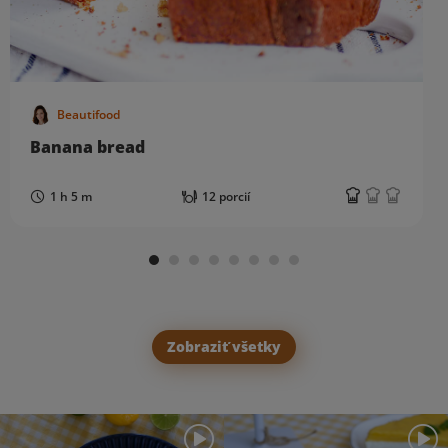
Beautifood
Banana bread
1 h 5 m
12 porcií
Zobraziť všetky