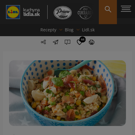
Recepty
Blog
Lidl.sk
44
2