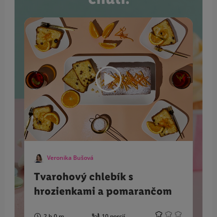
Veronika Bušová
Tvarohový chlebík s
hrozienkami a pomarančom
2 h 0 m
10 porcií