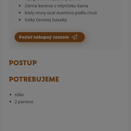
čierne korenie v mlynčeku Kania
biely vínny ocot Acentino podľa chuti
lístky čerstvej bazalky
Poslať nákupný zoznam
POSTUP
POTREBUJEME
sitko
2 panvice