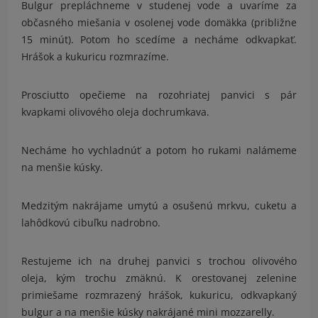
Bulgur prepláchneme v studenej vode a uvaríme za
občasného miešania v osolenej vode domäkka (približne
15 minút). Potom ho scedíme a necháme odkvapkať.
Hrášok a kukuricu rozmrazíme.
Prosciutto opečieme na rozohriatej panvici s pár
kvapkami olivového oleja dochrumkava.
Necháme ho vychladnúť a potom ho rukami nalámeme
na menšie kúsky.
Medzitým nakrájame umytú a osušenú mrkvu, cuketu a
lahôdkovú cibuľku nadrobno.
Restujeme ich na druhej panvici s trochou olivového
oleja, kým trochu zmäknú. K orestovanej zelenine
primiešame rozmrazený hrášok, kukuricu, odkvapkaný
bulgur a na menšie kúsky nakrájané mini mozzarelly.