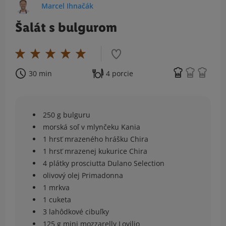
Marcel Ihnačák
Šalát s bulgurom
30 min
4 porcie
250 g bulguru
morská soľ v mlynčeku Kania
1 hrsť mrazeného hrášku Chira
1 hrsť mrazenej kukurice Chira
4 plátky prosciutta Dulano Selection
olivový olej Primadonna
1 mrkva
1 cuketa
3 lahôdkové cibuľky
125 g mini mozzarelly Lovilio