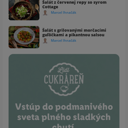
Šalát z červenej repy so syrom
Cottage
Marcel Ihnačák
Šalát s grilovanými morčacími
guľôčkami a pikantnou salsou
Marcel Ihnačák
Vstúp do podmanivého
sveta plného sladkých
chutí.