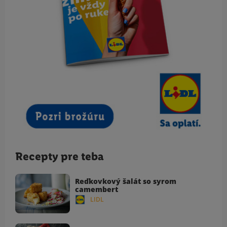
Recepty pre teba
Reďkovkový šalát so syrom
camembert
LIDL