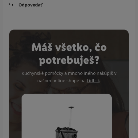
Odpovedať
Máš všetko, čo
potrebuješ?
Kuchynské pomôcky a mnoho iného nakúpiš v
našom online shope na
Lidl.sk
.