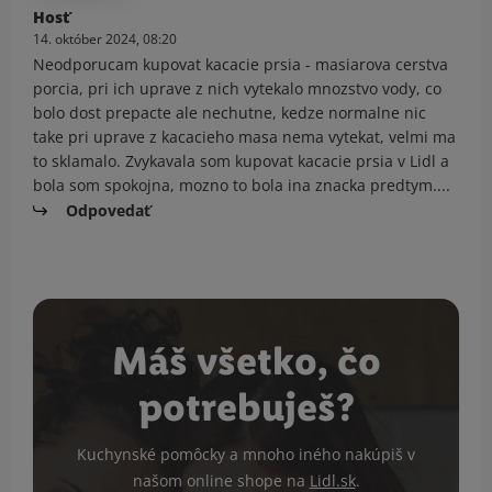
Hosť
14. október 2024, 08:20
Neodporucam kupovat kacacie prsia - masiarova cerstva
porcia, pri ich uprave z nich vytekalo mnozstvo vody, co
bolo dost prepacte ale nechutne, kedze normalne nic
take pri uprave z kacacieho masa nema vytekat, velmi ma
to sklamalo. Zvykavala som kupovat kacacie prsia v Lidl a
bola som spokojna, mozno to bola ina znacka predtym....
Odpovedať
Máš všetko, čo
potrebuješ?
Kuchynské pomôcky a mnoho iného nakúpiš v
našom online shope na
Lidl.sk
.