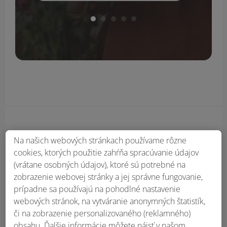
Obsah bočného panela
Na našich webových stránkach používame rôzne
cookies, ktorých použitie zahŕňa spracúvanie údajov
(vrátane osobných údajov), ktoré sú potrebné na
zobrazenie webovej stránky a jej správne fungovanie,
prípadne sa používajú na pohodlné nastavenie
webových stránok, na vytváranie anonymných štatistík,
či na zobrazenie personalizovaného (reklamného)
obsahu. Ďalšie informácie môžete nájsť v našom