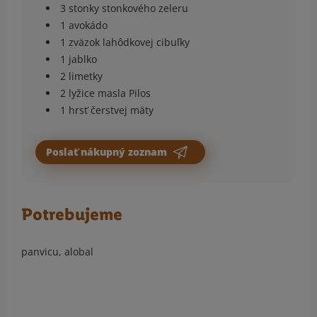
3 stonky stonkového zeleru
1 avokádo
1 zväzok lahôdkovej cibuľky
1 jablko
2 limetky
2 lyžice masla Pilos
1 hrsť čerstvej mäty
Poslať nákupný zoznam
Potrebujeme
panvicu, alobal