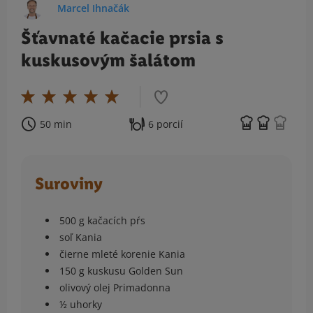
Marcel Ihnačák
Šťavnaté kačacie prsia s
kuskusovým šalátom
50 min
6 porcií
Suroviny
500 g kačacích pŕs
soľ Kania
čierne mleté korenie Kania
150 g kuskusu Golden Sun
olivový olej Primadonna
½ uhorky