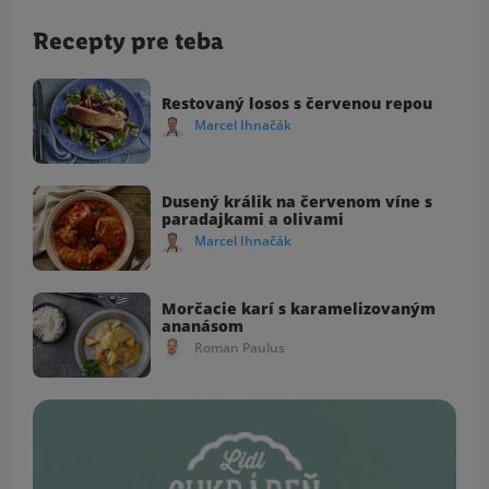
Recepty pre teba
Restovaný losos s červenou repou
Marcel Ihnačák
Dusený králik na červenom víne s
paradajkami a olivami
Marcel Ihnačák
Morčacie karí s karamelizovaným
ananásom
Roman Paulus