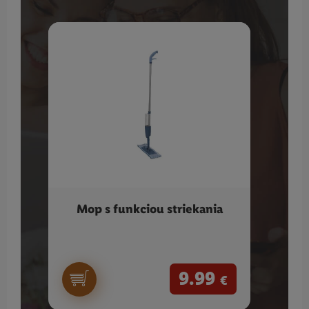
Mop s funkciou striekania
CO
9.99
€