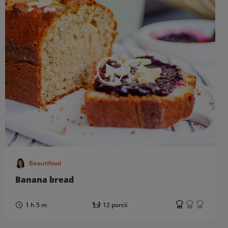
Beautifood
Banana bread
1 h 5 m
12 porcií