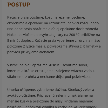
POSTUP
Kačacie prsia očistíme, kožu narežeme, osolíme,
okoreníme a opekáme na rozohriatej panvici kožou nadol.
Následne prsia obrátime a ďalej opekáme dozlatohneda.
Nakoniec vložíme do vyhriatej rúry na 200 °C približne na
5 minút dopiecť. Kačacie prsia vyberieme z rúry, na mäso
položíme 2 lyžice masla, pokvapkáme šťavou z ½ limetky a
panvicu prikryjeme alobalom.
V hrnci na oleji opražíme kuskus. Ochutíme soľou,
korením a krátko orestujeme. Zalejeme vriacou vodou,
stiahneme z ohňa a necháme dôjsť pod pokrievkou.
Uhorku ošúpeme, vyberieme dužinu. Stonkový zeler a
avokádo očistíme. Pripravenú zeleninu nakrájame na
menšie kúsky a preložíme do misy. Pridáme najemno
nakrájanú lahôdkovú cibuľku a kocky jablka. Zeleninový