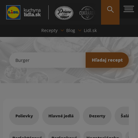
Recepty
Blog
Lidl.sk
Hľadať recept
Hľadaj recept
Recepty
Polievky
Hlavné jedlá
Dezerty
Šaláty