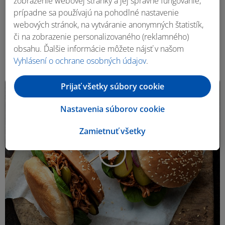
zobrazenie webovej stránky a jej správne fungovanie,
Roman Paulus
prípadne sa používajú na pohodlné nastavenie
webových stránok, na vytváranie anonymných štatistík,
Hamburger so šalátom Coleslaw
či na zobrazenie personalizovaného (reklamného)
obsahu. Ďalšie informácie môžete nájsť v našom
1 h 0 m
4 porcie
Vyhlásení o ochrane osobných údajov
.
Prijať všetky súbory cookie
Nastavenia súborov cookie
Zamietnuť všetky