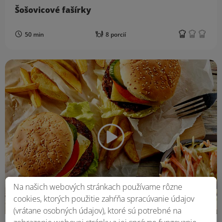
Šošovicové fašírky
50 min
8 porcií
Na našich webových stránkach používame rôzne
cookies, ktorých použitie zahŕňa spracúvanie údajov
(vrátane osobných údajov), ktoré sú potrebné na