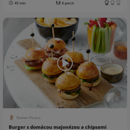
45 min
6 porcií
Roman Paulus
Burger s domácou majonézou a chipsami