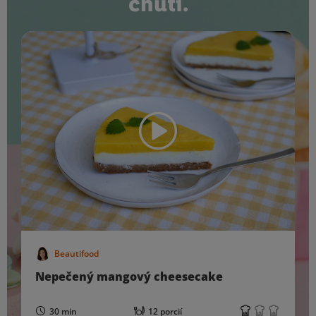
chutí.
Beautifood
Nepečený mangový cheesecake
30 min
12 porcií