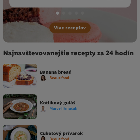
Viac receptov
Najnavštevovanejšie recepty za 24 hodín
Banana bread
Beautifood
Kotlíkový guláš
Marcel Ihnačák
Cuketový prívarok
Beautifood