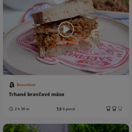
Beautifood
Trhané bravčové mäso
2 h 30 m
6 porcií