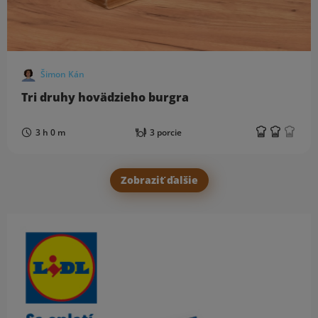
Šimon Kán
Tri druhy hovädzieho burgra
3 h 0 m
3 porcie
Zobraziť ďalšie
Obsah bočného panela