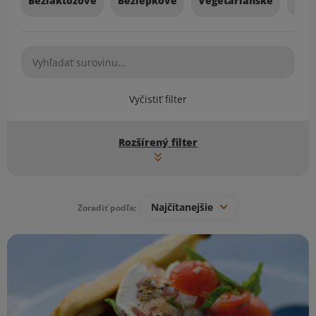
Bezlaktózové
Bezlepkové
Vegetariánske
Veg
Vyčistiť filter
Rozšírený filter
Najčítanejšie
Zoradiť podľa:
Zoznam receptov