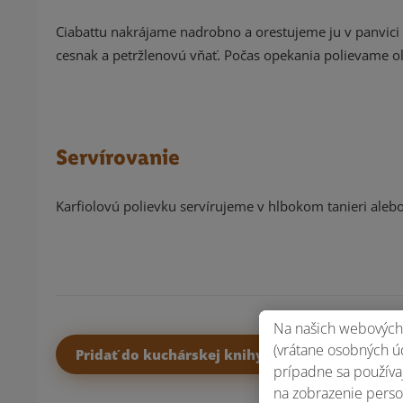
Ciabattu nakrájame nadrobno a orestujeme ju v panvici
cesnak a petržlenovú vňať. Počas opekania polievame o
Servírovanie
Karfiolovú polievku servírujeme v hlbokom tanieri ale
Na našich webových 
(vrátane osobných úd
Pridať do kuchárskej knihy
prípadne sa používaj
na zobrazenie perso