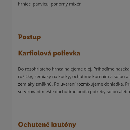
hrniec, panvicu, ponorný mixér
Postup
Karfiolová polievka
Do rozohriateho hrnca nalejeme olej. Prihodíme nasekan
ružičky, zemiaky na kocky, ochutíme korením a soľou a
zemiaky zmäknú. Po uvarení rozmixujeme dohladka. Pri
servírovaním ešte dochutíme podľa potreby soľou aleb
Ochutené krutóny