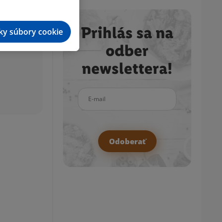
Prihlás sa na
tky súbory cookie
odber
newslettera!
E-mail
Odoberať