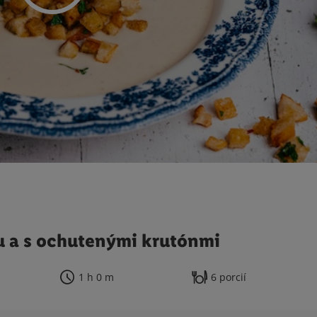
u a s ochutenými krutónmi
1 h 0 m
6 porcií