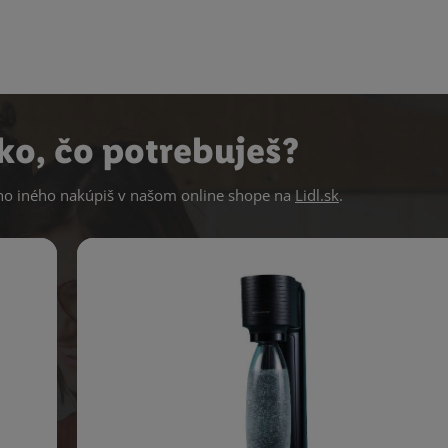
ko, čo potrebuješ?
 iného nakúpiš v našom online shope na
Lidl.sk
.