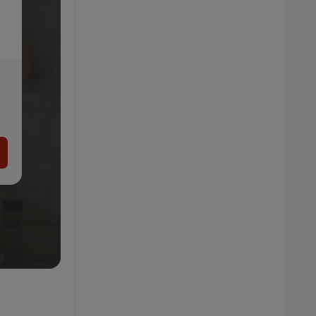
SILVERCREST® KITCHEN TOOLS Mixér na
smoothie SSME 250 A4
34.99
€