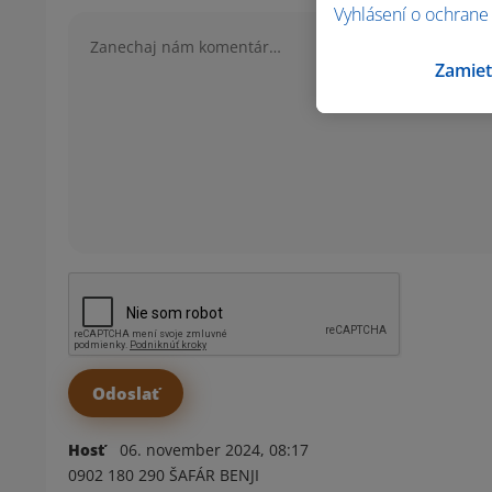
Vyhlásení o ochrane
Komentár
Zamiet
Hosť
06. november 2024, 08:17
0902 180 290 ŠAFÁR BENJI