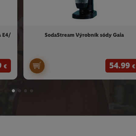
 E4/
SodaStream Výrobník sódy Gaia
9
54.99
€
€