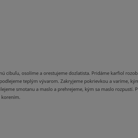
ú cibuľu, osolíme a orestujeme dozlatista. Pridáme karfiol rozob
 podlejeme teplým vývarom. Zakryjeme pokrievkou a varíme, kým 
lejeme smotanu a maslo a prehrejeme, kým sa maslo rozpustí. P
o korením.