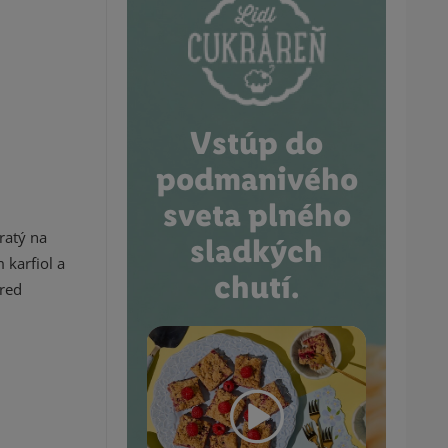
Vstúp do
podmanivého
sveta plného
ratý na
sladkých
karfiol a
chutí.
red