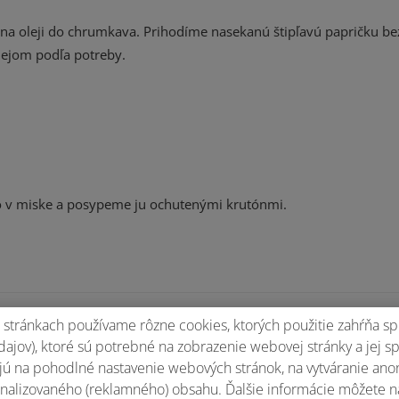
 na oleji do chrumkava. Prihodíme nasekanú štipľavú papričku b
lejom podľa potreby.
bo v miske a posypeme ju ochutenými krutónmi.
stránkach používame rôzne cookies, ktorých použitie zahŕňa sp
ajov), ktoré sú potrebné na zobrazenie webovej stránky a jej s
Ohodnotiť recept
ú na pohodlné nastavenie webových stránok, na vytváranie anony
nalizovaného (reklamného) obsahu. Ďalšie informácie môžete n