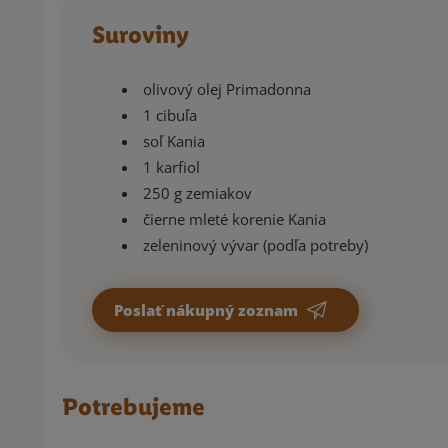
Suroviny
olivový olej Primadonna
1 cibuľa
soľ Kania
1 karfiol
250 g zemiakov
čierne mleté korenie Kania
zeleninový vývar (podľa potreby)
Poslať nákupný zoznam
Potrebujeme