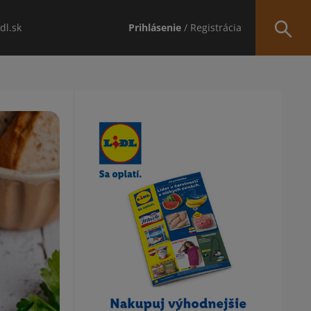
idl.sk
Prihlásenie
/ Registrácia
Obsah bočného panela