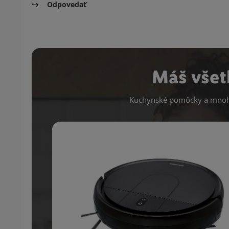
Odpovedať
Máš všet
Kuchynské pomôcky a mnoho