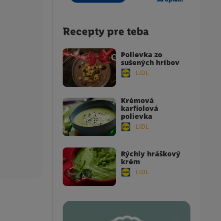
Recepty pre teba
Polievka zo
sušených hríbov
LIDL
Krémová
karfiolová
polievka
LIDL
Rýchly hráškový
krém
LIDL