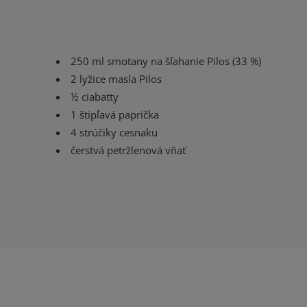
250 ml smotany na šľahanie Pilos (33 %)
2 lyžice masla Pilos
½ ciabatty
1 štipľavá paprička
4 strúčiky cesnaku
čerstvá petržlenová vňať