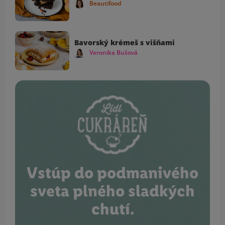
Beautifood
Bavorský krémeš s višňami
Veronika Bušová
Vstúp do podmanivého
sveta plného sladkých
chutí.