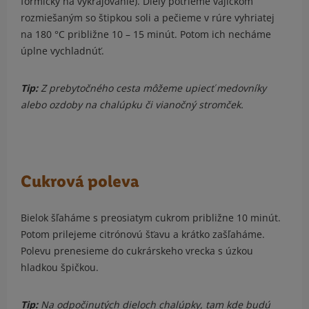
formičky na vykrajovanie). Diely potrieme vajíčkom
rozmiešaným so štipkou soli a pečieme v rúre vyhriatej
na 180 °C približne 10 – 15 minút. Potom ich necháme
úplne vychladnúť.
Tip:
Z prebytočného cesta môžeme upiecť medovníky
alebo ozdoby na chalúpku či vianočný stromček.
Cukrová poleva
Bielok šľaháme s preosiatym cukrom približne 10 minút.
Potom prilejeme citrónovú šťavu a krátko zašľaháme.
Polevu prenesieme do cukrárskeho vrecka s úzkou
hladkou špičkou.
Tip:
Na odpočinutých dieloch chalúpky, tam kde budú