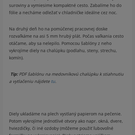
suroviny a vymiesime kompaktné cesto. Zabalíme ho do
fólie a necháme odležať v chladničke ideálne cez noc.
Na druhý deň ho na pomúčenej pracovnej doske
rozvaľkáme na asi 5 mm hrubý plát. Počas vaľkania cesto
otáčame, aby sa nelepilo. Pomocou šablóny z neho
vykrojíme diely na chalúpku (podlahu, steny, strechu,
komín).
Tip:
PDF šablónu na medovníkovú chalúpku k stiahnutiu
a vytlačeniu nájdete
tu
.
Diely ukladáme na plech vystlaný papierom na pečenie.
Potom vykrojíme jednotlivé otvory ako napr. okná, dvere,
hviezdičky, či iné ozdoby (môžeme použiť ľubovoľné