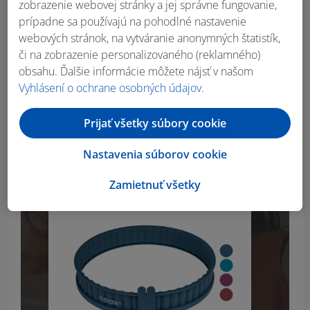
zobrazenie webovej stránky a jej správne fungovanie,
prípadne sa používajú na pohodlné nastavenie
webových stránok, na vytváranie anonymných štatistík,
či na zobrazenie personalizovaného (reklamného)
obsahu. Ďalšie informácie môžete nájsť v našom
Máš všetko, čo
Vyhlásení o ochrane osobných údajov
.
potrebuješ?
Prijať všetky súbory cookie
Kuchynské pomôcky a mnoho iného nakúpiš v
Nastavenia súborov cookie
našom online shope na
Lidl.sk
.
Zamietnuť všetky