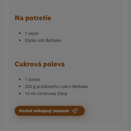
Na potretie
1 vajce
štipka soli Belbake
Cukrová poleva
1 bielok
200 g práškového cukru Belbake
10 ml citrónovej šťavy
Poslať nákupný zoznam