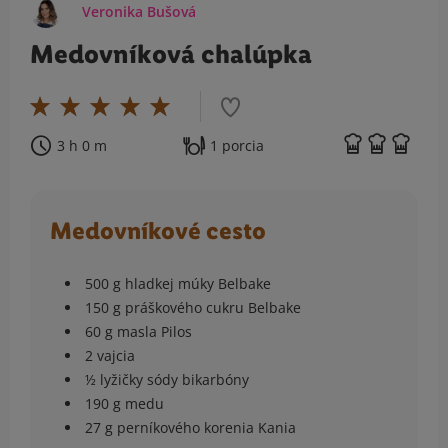
Veronika Bušová
Medovníková chalúpka
3 h 0 m
1 porcia
Medovníkové cesto
500 g hladkej múky Belbake
150 g práškového cukru Belbake
60 g masla Pilos
2 vajcia
½ lyžičky sódy bikarbóny
190 g medu
27 g perníkového korenia Kania