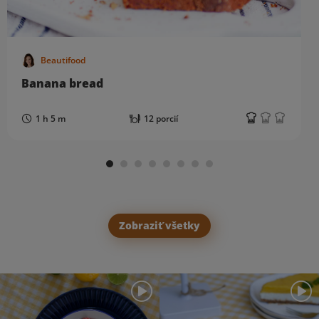
Beautifood
Banana bread
1 h 5 m
12 porcií
Zobraziť všetky