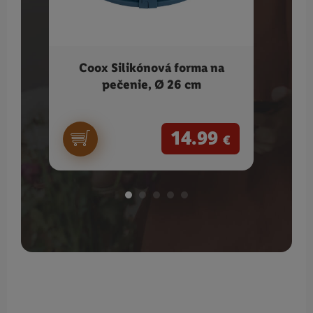
Coox Silikónová forma na
S
pečenie, Ø 26 cm
nehr
14.99
€