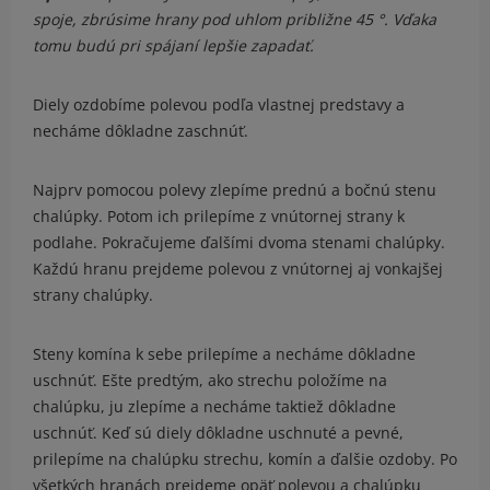
spoje, zbrúsime hrany pod uhlom približne 45 °. Vďaka
tomu budú pri spájaní lepšie zapadať.
Diely ozdobíme polevou podľa vlastnej predstavy a
necháme dôkladne zaschnúť.
Najprv pomocou polevy zlepíme prednú a bočnú stenu
chalúpky. Potom ich prilepíme z vnútornej strany k
podlahe. Pokračujeme ďalšími dvoma stenami chalúpky.
Každú hranu prejdeme polevou z vnútornej aj vonkajšej
strany chalúpky.
Steny komína k sebe prilepíme a necháme dôkladne
uschnúť. Ešte predtým, ako strechu položíme na
chalúpku, ju zlepíme a necháme taktiež dôkladne
uschnúť. Keď sú diely dôkladne uschnuté a pevné,
prilepíme na chalúpku strechu, komín a ďalšie ozdoby. Po
všetkých hranách prejdeme opäť polevou a chalúpku