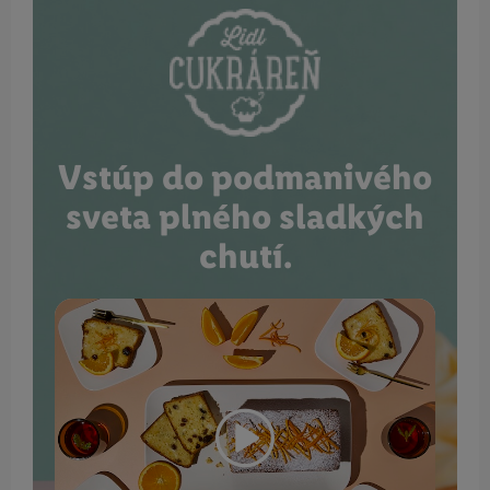
Vstúp do podmanivého
sveta plného sladkých
chutí.