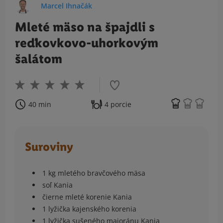
Marcel Ihnačák
Mleté mäso na špajdli s
reďkovkovo-uhorkovým
šalátom
40 min
4 porcie
Suroviny
1 kg mletého bravčového mäsa
soľ Kania
čierne mleté korenie Kania
1 lyžička kajenského korenia
1 lyžička sušeného majoránu Kania