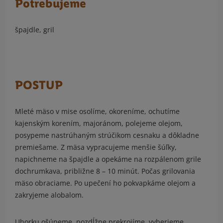
Potrebujeme
špajdle, gril
POSTUP
Mleté mäso v mise osolíme, okoreníme, ochutíme
kajenským korením, majoránom, polejeme olejom,
posypeme nastrúhaným strúčikom cesnaku a dôkladne
premiešame. Z mäsa vypracujeme menšie šúľky,
napichneme na špajdle a opekáme na rozpálenom grile
dochrumkava, približne 8 – 10 minút. Počas grilovania
mäso obraciame. Po upečení ho pokvapkáme olejom a
zakryjeme alobalom.
Uhorku ošúpeme, pozdĺžne prekrojíme, vyberieme