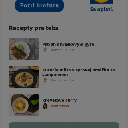
Recepty pre teba
Pstruh s hráškovým pyré
Roman Paulus
Kuracie mäso v syrovej omáčke so
šampiňónmi
Roman Paulus
Krevetové curry
Beautifood