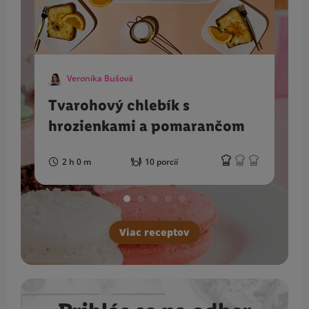
Veronika Bušová
Tvarohový chlebík s
hrozienkami a pomarančom
2 h 0 m
10 porcií
Viac receptov