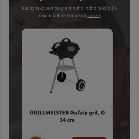
Kuchynské pomôcky a mnoho iného nakúpiš v
našom online shope na
Lidl.sk
.
GRILLMEISTER Guľatý gril, Ø
34 cm