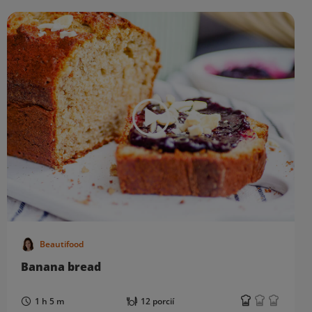
Beautifood
Banana bread
1 h 5 m
12 porcií