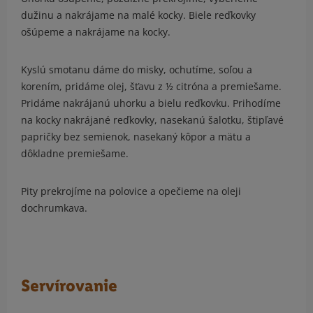
dužinu a nakrájame na malé kocky. Biele reďkovky
ošúpeme a nakrájame na kocky.
Kyslú smotanu dáme do misky, ochutíme, soľou a
korením, pridáme olej, šťavu z ½ citróna a premiešame.
Pridáme nakrájanú uhorku a bielu reďkovku. Prihodíme
na kocky nakrájané reďkovky, nasekanú šalotku, štipľavé
papričky bez semienok, nasekaný kôpor a mätu a
dôkladne premiešame.
Pity prekrojíme na polovice a opečieme na oleji
dochrumkava.
Servírovanie