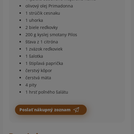
olivový olej Primadonna
1 strúčik cesnaku
1 uhorka
2 biele reďkovky
200 g kyslej smotany Pilos
šťava z 1 citróna
1 zväzok reďkoviek
1 šalotka
1 štipľavá paprička
čerstvý kôpor
čerstvá mäta
4 pity
1 hrsť poľného šalátu
Poslať nákupný zoznam