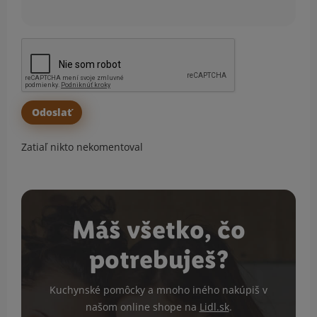
Zatiaľ nikto nekomentoval
Máš všetko, čo
potrebuješ?
Kuchynské pomôcky a mnoho iného nakúpiš v
našom online shope na
Lidl.sk
.