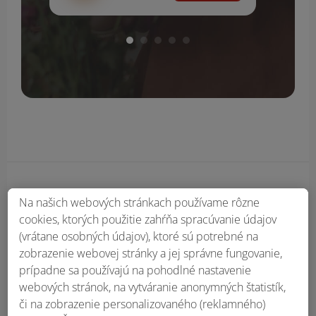
Obsah bočného panela
Na našich webových stránkach používame rôzne
cookies, ktorých použitie zahŕňa spracúvanie údajov
(vrátane osobných údajov), ktoré sú potrebné na
zobrazenie webovej stránky a jej správne fungovanie,
prípadne sa používajú na pohodlné nastavenie
webových stránok, na vytváranie anonymných štatistík,
či na zobrazenie personalizovaného (reklamného)