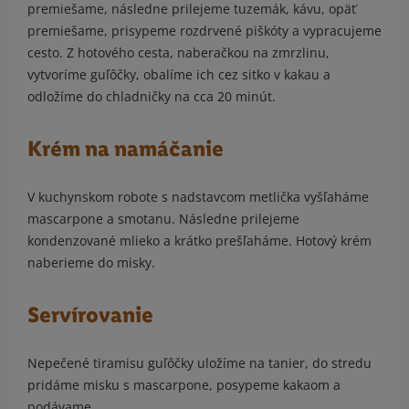
premiešame, následne prilejeme tuzemák, kávu, opäť
premiešame, prisypeme rozdrvené piškóty a vypracujeme
cesto. Z hotového cesta, naberačkou na zmrzlinu,
vytvoríme guľôčky, obalíme ich cez sitko v kakau a
odložíme do chladničky na cca 20 minút.
Krém na namáčanie
V kuchynskom robote s nadstavcom metlička vyšľaháme
mascarpone a smotanu. Následne prilejeme
kondenzované mlieko a krátko prešľaháme. Hotový krém
naberieme do misky.
Servírovanie
Nepečené tiramisu guľôčky uložíme na tanier, do stredu
pridáme misku s mascarpone, posypeme kakaom a
podávame.