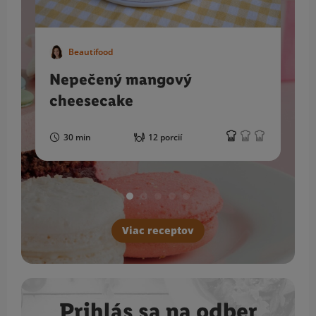
Beautifood
Nepečený mangový
cheesecake
30 min
12 porcií
Viac receptov
Prihlás sa na odber