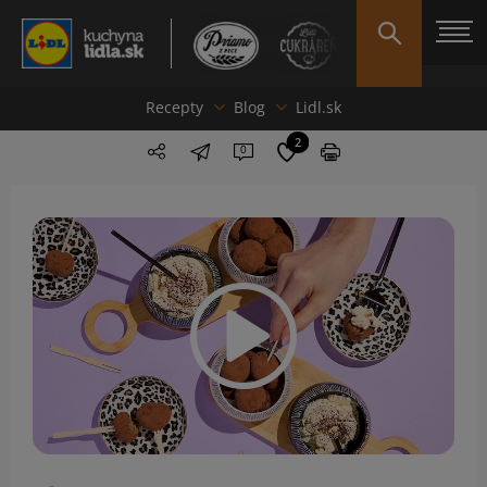
Recepty
Blog
Lidl.sk
2
0