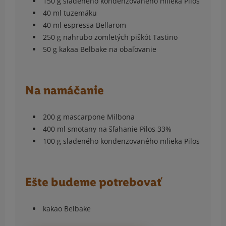
150 g sladeného kondenzovaného mlieka Pilos
40 ml tuzemáku
40 ml espressa Bellarom
250 g nahrubo zomletých piškót Tastino
50 g kakaa Belbake na obaľovanie
Na namáčanie
200 g mascarpone Milbona
400 ml smotany na šľahanie Pilos 33%
100 g sladeného kondenzovaného mlieka Pilos
Ešte budeme potrebovať
kakao Belbake