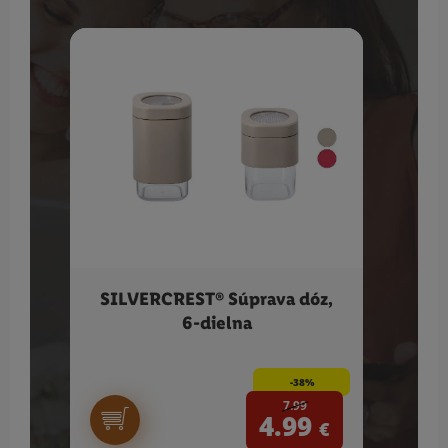
SILVERCREST® Súprava dóz,
PH
6-dielna
-38%
7.99
4.99
€