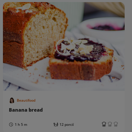
Beautifood
Banana bread
1 h 5 m
12 porcií