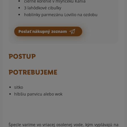
čierne korenie v mlynčeku Kania
3 lahôdkové cibuľky
hoblinky parmezánu Lovilio na ozdobu
Poslať nákupný zoznam
POSTUP
POTREBUJEME
sitko
hlbšiu panvicu alebo wok
Špecle varíme vo vriacej osolenej vode, kým vyplávajú na