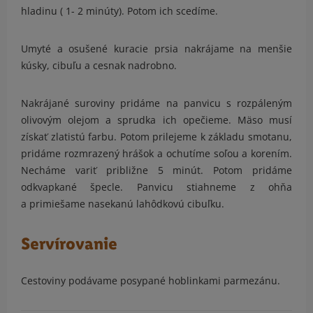
hladinu ( 1- 2 minúty). Potom ich scedíme.
Umyté a osušené kuracie prsia nakrájame na menšie
kúsky, cibuľu a cesnak nadrobno.
Nakrájané suroviny pridáme na panvicu s rozpáleným
olivovým olejom a sprudka ich opečieme. Mäso musí
získať zlatistú farbu. Potom prilejeme k základu smotanu,
pridáme rozmrazený hrášok a ochutíme soľou a korením.
Necháme variť približne 5 minút. Potom pridáme
odkvapkané špecle. Panvicu stiahneme z ohňa
a primiešame nasekanú lahôdkovú cibuľku.
Servírovanie
Cestoviny podávame posypané hoblinkami parmezánu.