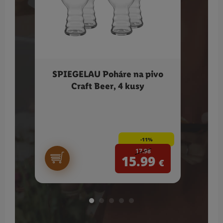
SPIEGELAU Poháre na pivo
SI
Craft Beer, 4 kusy
ušľ
keram
pom
-11%
17.98
15.99
€