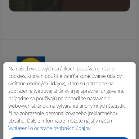
Obsah bočného panela
Na našich webových stránkach používame rôzne
cookies, ktorých použitie zahŕňa spracúvanie údajov
(vrátane osobných údajov), ktoré sú potrebné na
zobrazenie webovej stránky a jej správne fungovanie,
prípadne sa používajú na pohodlné nastavenie
webových stránok, na vytváranie anonymných štatistík,
či na zobrazenie personalizovaného (reklamného)
obsahu. Ďalšie informácie môžete nájsť v našom
Vyhlásení o ochrane osobných údajov
.