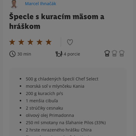
Marcel Ihnačák
Špecle s kuracím mäsom a
hráškom
30 min
4 porcie
500 g chladených špeclí Chef Select
morská soľ v mlynčeku Kania
200 g kuracích pŕs
1 menšia cibuľa
2 strúčiky cesnaku
olivový olej Primadonna
250 ml smotany na šľahanie Pilos (33%)
2 hrste mrazeného hrášku Chira