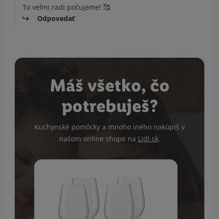
To veľmi radi počujeme! 🥰
Odpovedať
Máš všetko, čo
potrebuješ?
Kuchynské pomôcky a mnoho iného nakúpiš v
našom online shope na
Lidl.sk
.