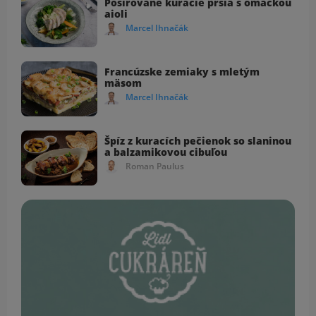
Pošírované kuracie prsia s omáčkou
aioli
Marcel Ihnačák
Francúzske zemiaky s mletým
mäsom
Marcel Ihnačák
Špíz z kuracích pečienok so slaninou
a balzamikovou cibuľou
Roman Paulus