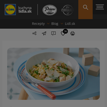
Recepty
Blog
Lidl.sk
36
2