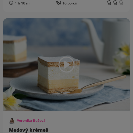
1 h 10 m
16 porcií
Veronika Bušová
Medový krémeš