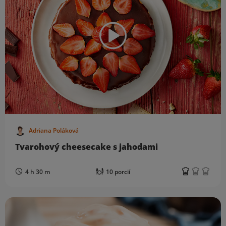
Adriana Poláková
Tvarohový cheesecake s jahodami
4 h 30 m
10 porcií