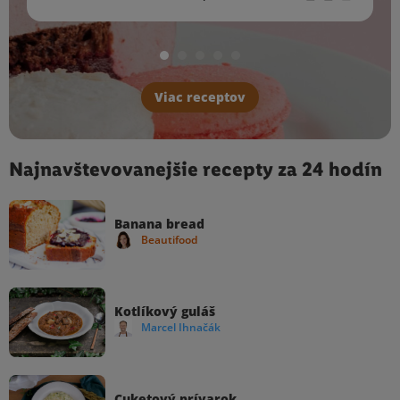
Viac receptov
Najnavštevovanejšie recepty za 24 hodín
Banana bread
Beautifood
Kotlíkový guláš
Marcel Ihnačák
Cuketový prívarok