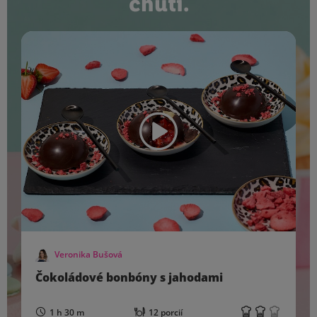
chutí.
Veronika Bušová
Čokoládové bonbóny s jahodami
1 h 30 m
12 porcií