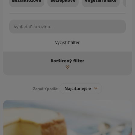
Bezlaktózové
Bezlepkové
Vegetariánske
Veg
Vyčistiť filter
Rozšírený filter
Najčítanejšie
Zoradiť podľa:
Zoznam receptov