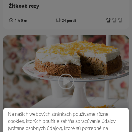
Žĺtkové rezy
1 h 0 m
24 porcií
Na našich webových stránkach používame rôzne
cookies, ktorých použitie zahŕňa spracúvanie údajov
(vrátane osobných údajov), ktoré sú potrebné na