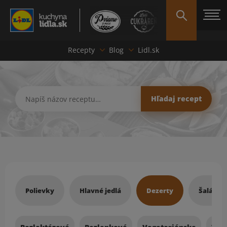
Recepty
Blog
Lidl.sk
Hľadať recept
Hľadaj recept
Recepty
Polievky
Hlavné jedlá
Dezerty
Šaláty