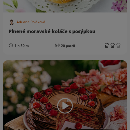
Adriana Poláková
Plnené moravské koláče s posýpkou
1 h 50 m
20 porcií