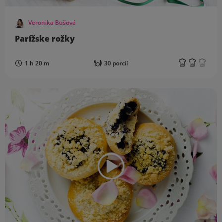
Veronika Bušová
Parížske rožky
1 h 20 m
30 porcií