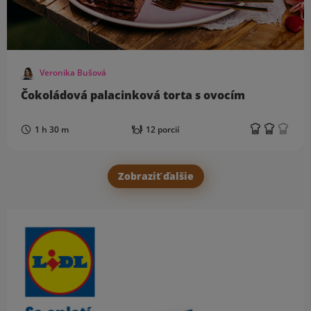
Veronika Bušová
Čokoládová palacinková torta s ovocím
1 h 30 m
12 porcií
Zobraziť ďalšie
Obsah bočného panela