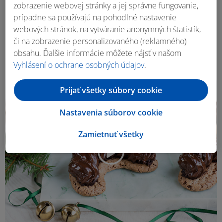
zobrazenie webovej stránky a jej správne fungovanie,
Adriana Poláková
prípadne sa používajú na pohodlné nastavenie
Mrkvová torta s mascarpone
webových stránok, na vytváranie anonymných štatistík,
či na zobrazenie personalizovaného (reklamného)
1 h 20 m
12 porcií
obsahu. Ďalšie informácie môžete nájsť v našom
Vyhlásení o ochrane osobných údajov
.
Prijať všetky súbory cookie
Nastavenia súborov cookie
Zamietnuť všetky